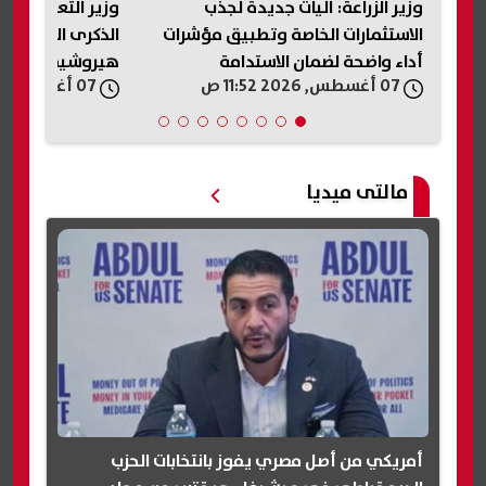
ن
وزير الزراعة: آليات جديدة لجذب
وزير التعليم يش
الاستثمارات الخاصة وتطبيق مؤشرات
الذكرى ا
أداء واضحة لضمان الاستدامة
هيروشيما
07 أغسطس, 2026 11:52 ص
07 أغسطس, 2026 11:48 ص
مالتى ميديا
أمريكي من أصل مصري يفوز بانتخابات الحزب