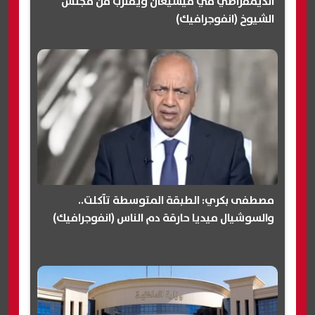
الديمقراطي في ميشيغان ويقترب من مجلس
الشيوخ (انفوجرافيك)
مصطفى بكري: الطبقة المتوسطة تآكلت..
والسوشيال ميديا حارقة دم الناس (انفوجرافيك)