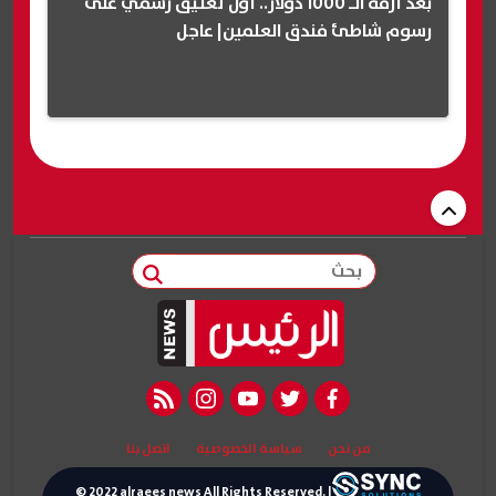
بعد أزمة الـ 1000 دولار.. أول تعليق رسمي على
رسوم شاطئ فندق العلمين| عاجل
بحث
rss feed
instagram
youtube
twitter
facebook
من نحن
سياسة الخصوصية
اتصل بنا
© 2022 alraees news All Rights Reserved. |