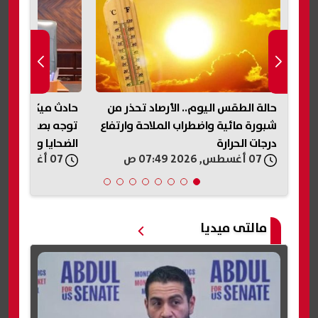
حالة الطقس اليوم.. الأرصاد تحذر من
حادث ميكروباص ن
رة
شبورة مائية واضطراب الملاحة وارتفاع
توجه بصرف مساعد
درجات الحرارة
الضحايا والمصابي
07 أغسطس, 2026 07:49 ص
07 أغسطس, 2026 07:33 ص
مالتى ميديا