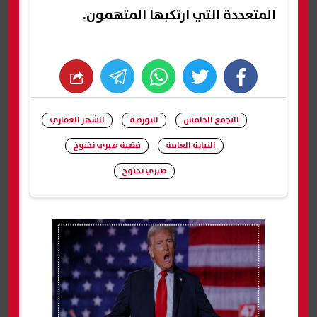
المتعددة التي ارتكبها المتهمون.
whats
twitter
facebook
التجمع الخامس
البورصة
الشهر العقاري
النيابة العامة
قضية صبري نخنوخ
صبري نخنوخ
شارك