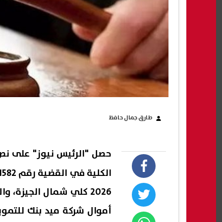
طارق جمال حافظ
حصل "الرئيس نيوز" على ن
أموال شركة ميد بنك للتموي