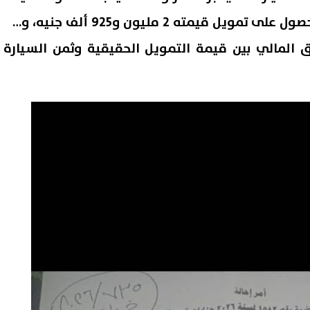
و450 ألف جنيه، بينما تم الحصول على تمويل قيمته 2 مليون و925 ألف جنيه، وهو
ارق المالي بين قيمة التمويل الحقيقية وثمن السيارة