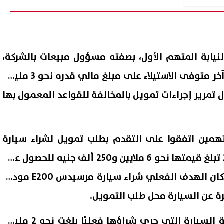
لنيابة المتهم الأول، بصفته مسؤول مبيعات بالشركة،
بأنه سهل للمتهم الثاني وآخر متوفى الاستيلاء على مبلغ مالي قدره نحو 3 مليون
 تمرير إجراءات تمويل بالمخالفة للقواعد المعمول بها
همين اتفقوا على التقدم بطلب تمويل لشراء سيارة
مرسيدس E200 موديل 2025 تبلغ قيمتها نحو 6 ملايين و250 ألف جنيه للحصول على
قيمة تمويل مرتفعة، بينما كان الهدف الفعلي شراء سيارة مرسيدس E200 موديل
ووفقًا للتحقيقات، فإن قيمة السيارة التي جرى شراؤها فعليًا بلغت نحو 2 مليون