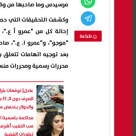
مرسيدس وما صاحبها من وقائ
وكشفت التحقيقات التي حصل 
إحالة كل من "عمرو أ ع."،
طباعة
"موجو"، و"عمرو ا. ع."، صا
بعد توجيه اتهامات تتعلق ب
محررات رسمية ومحررات منس
ش الأمريكي
مصرع رئيس الوحدة المحلية بقرية
مواج
عاجل| توقعات بتر
د من الذخائر
ناهيا أثناء حملة إزالة تعديات في
إسرا
الصرف
كرداسة
السائ
والدولار ينحفض مق
07 أغسطس, 2026 02:36 ص
07 أغسطس, 2026 02:06 ص
محاكمة ياسمينا 
سب النقيب أشرف ز
تطورات القضية