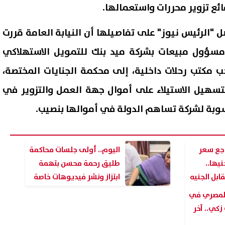
ع تزوير محررات واستعمالها.
"الرئيس نيوز" على تفاصيلها أن النيابة العامة قررت
 مسؤول مبيعات بشركة ميد بنك للتمويل الاستهلاكي
حب مكتب رحلات داخلية، إلى محكمة الجنايات المختصة،
تسهيل الاستيلاء على أموال جهة العمل والتزوير في
وبة لشركة تساهم الدولة في أموالها بنصيب.
هة بين سائح إسباني وجندي
قطع المياه 3 ساعات عن م
اجع سعر
اليوم.. أولى جلسات محاكمة
ئيلي في الفلبين تنتهي بتغريم
حلوان والتبين فجر السبت.. تع
 دون الـ 51 جنيها..
طليق رحمة محسن بتهمة
ح.. ما القصة؟
الموعد والأماكن المتأثرة
ابل الجنيه
ابتزاز ونشر فيديوهات خاصة
07 أغسطس, 2026 01:58 ص
المصري في
كي.. آخر