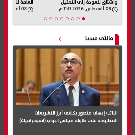
وأشتاق للعودة إلى التمثيل
العامة للعاملين ب
08 أغسطس, 2026 11:13 م
08 أغسطس, 2026 11:03 م
أزمة تشابه الأسم
مالتى ميديا
النائب إيهاب منصور يكشف أبرز التشريعات
المطروحة على طاولة مجلس النواب (انفوجرافيك)