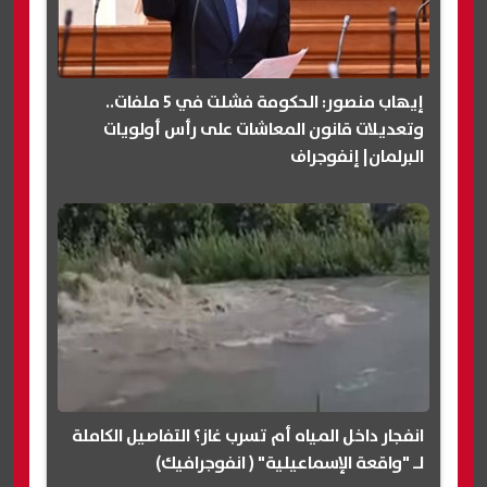
إيهاب منصور: الحكومة فشلت في 5 ملفات..
وتعديلات قانون المعاشات على رأس أولويات
البرلمان| إنفوجراف
انفجار داخل المياه أم تسرب غاز؟ التفاصيل الكاملة
لـ "واقعة الإسماعيلية" ( انفوجرافيك)