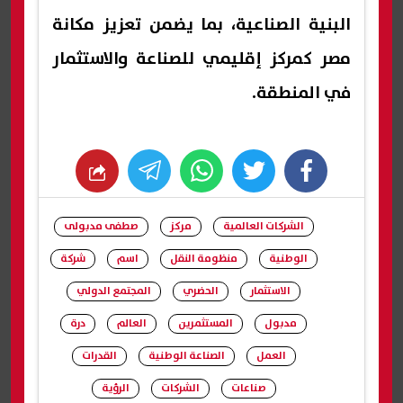
البنية الصناعية، بما يضمن تعزيز مكانة
مصر كمركز إقليمي للصناعة والاستثمار
في المنطقة.
whats
twitter
facebook
الشركات العالمية
مركز
صطفى مدبولى
الوطنية
منظومة النقل
اسم
شركة
الاستثمار
الحضري
المجتمع الدولي
مدبول
المستثمرين
العالم
درة
العمل
الصناعة الوطنية
القدرات
صناعات
الشركات
الرؤية