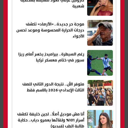
كارولين عزمي تعود للسينما بشخصية
شعبية
موجة حر جديدة.. «الأرصاد» تكشف
درجات الحرارة المحسوسة وموعد تحسن
الأجواء
رغم السيطرة.. بيراميدز يخسر أمام ريزا
سبور في ختام معسكر تركيا
متوفر الآن.. نتيجة الدور الثاني للصف
الثالث الإعدادي 2026 بالاسم فقط
أنا مش موديل أصلًا.. لجين خليفة تكشف
أسرار 101% ولقائها بعمرو دياب.. حكاية
طالبة الطب (فيديو)