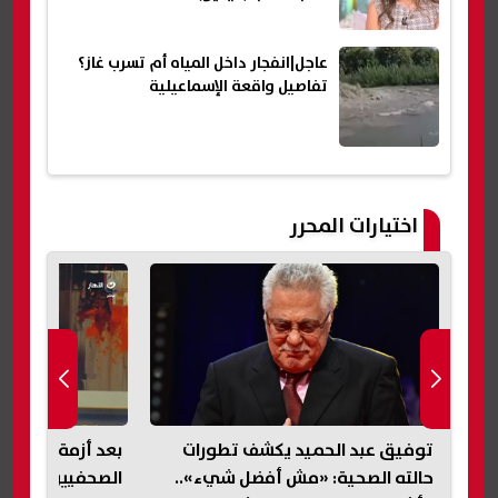
عاجل|انفجار داخل المياه أم تسرب غاز؟
تفاصيل واقعة الإسماعيلية
اختيارات المحرر
توفيق عبد الحميد يكشف تطورات
بعد أزمة «فتاة أو
عدن
حالته الصحية: «مش أفضل شيء»..
الصحفيين يدعو لل