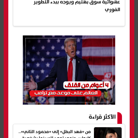
عشوائية سوق بهتيم ويوجه ببدء التطوير
الفوري
الأكثر قراءة
من «فهد البطل» إلى «محمود التاني»..