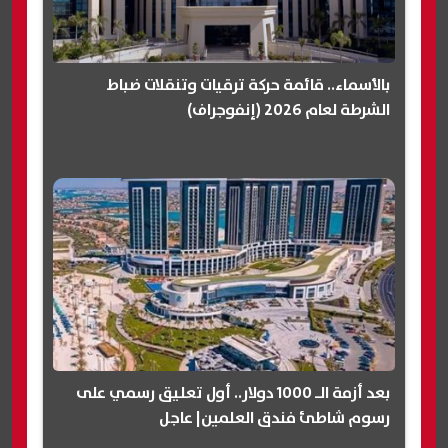
بالأسماء.. قائمة حركة ترقيات وتنقلات ضباط
الشرطة لعام 2026 (إنفوجراف)
بعد أزمة الـ 1000 دولار.. أول تعليق رسمي على
رسوم شاطئ فندق العلمين| عاجل