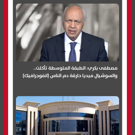
مصطفى بكري: الطبقة المتوسطة تآكلت..
والسوشيال ميديا حارقة دم الناس (انفوجرافيك)