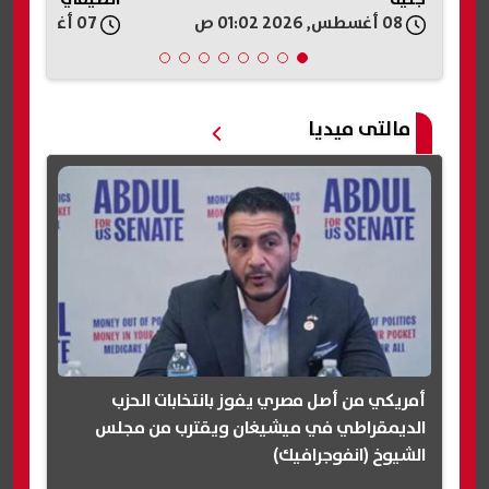
08 أغسطس, 2026 01:02 ص
07 أغسطس, 2026 11:52 م
مالتى ميديا
أمريكي من أصل مصري يفوز بانتخابات الحزب
الديمقراطي في ميشيغان ويقترب من مجلس
الشيوخ (انفوجرافيك)