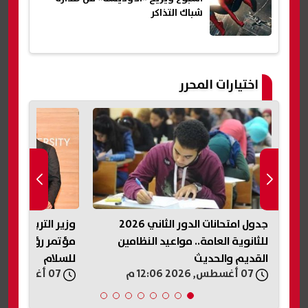
شباك التذاكر
اختيارات المحرر
ات الدور الثاني 2026
وزير التربية والتعليم يشارك في
ضبط 
امين
مؤتمر رؤساء الجامعات العالمي
قبل بيعها ف
للسلام
بالمنوفية
07 أغسطس, 2026 11:57 ص
07 أغسطس, 2026 11:56 ص