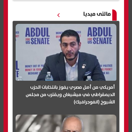
مالتى ميديا
أمريكي من أصل مصري يفوز بانتخابات الحزب
الديمقراطي في ميشيغان ويقترب من مجلس
الشيوخ (انفوجرافيك)