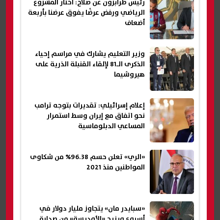
رئيس طرابزون عن صلاح: اختار المشروع
الرياضي ورفض عرضًا يفوق عرضنا بأربعة
أضعاف
وزير التعليم يشارك في مراسم إحياء
الذكرى الـ81 لإلقاء القنبلة الذرية على
هيروشيما
إعلام إسرائيلي: تقديرات بتوجه ترامب
نحو اتفاق مع إيران وسط استمرار
المساعي الدبلوماسية
«الري» تعلن حسم 96.38% من شكاوى
المواطنين منذ 2021
«سبايدر مان» يتجاوز مليار دولار في
أسبوع ويزيح «الأوديسة» من صدارة