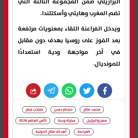
البرازيلي ضمن المجموعة الثالثة التي
تضم المغرب وهايتي وأسكتلندا.
ويدخل الفراعنة اللقاء بمعنويات مرتفعة
بعد الفوز على روسيا بهدف دون مقابل
في آخر مواجهة ودية استعدادًا
للمونديال.
whats
twitter
facebook
محمد صلاح
حسام حسن
منتخب مصر
مصر والبرازيل
مباراة ودية
كأس العالم 2026
الفراعنة
أهداف صلاح الدولية