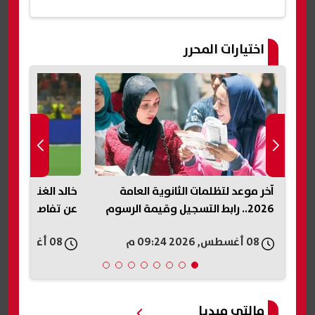
اختيارات المحرر
سر
آخر موعد لتظلمات الثانوية العامة
خالد الغندور يطا
2026.. رابط التسجيل وقيمة الرسوم
عن تفاصيل عقد إ
08 أغسطس, 2026 09:24 م
08 أغسطس, 2026 09:21 م
مالتى ميديا