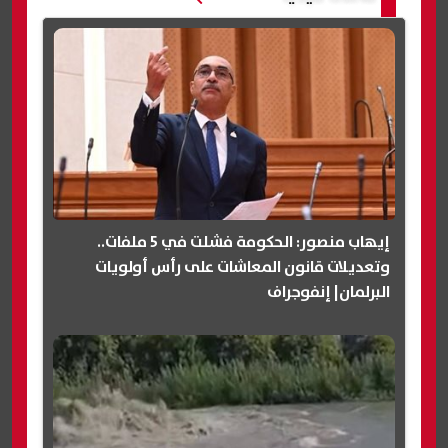
إيهاب منصور: الحكومة فشلت في 5 ملفات..
وتعديلات قانون المعاشات على رأس أولويات
البرلمان| إنفوجراف