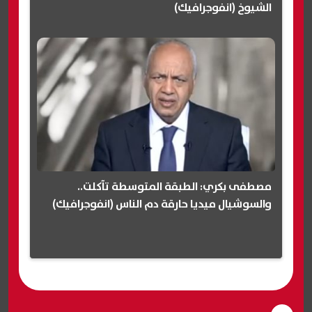
الشيوخ (انفوجرافيك)
مصطفى بكري: الطبقة المتوسطة تآكلت..
والسوشيال ميديا حارقة دم الناس (انفوجرافيك)