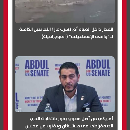
انفجار داخل المياه أم تسرب غاز؟ التفاصيل الكاملة
لـ "واقعة الإسماعيلية" ( انفوجرافيك)
أمريكي من أصل مصري يفوز بانتخابات الحزب
الديمقراطي في ميشيغان ويقترب من مجلس