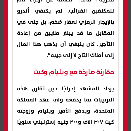
للمكلفين الضرائب. لم يكتفي أندرو
بالإيجار الرمزي لعقار ضخم، بل جنى في
المقابل ما قد يبلغ ملايين من إعادة
التأجير. كان ينبغي أن يذهب هذا المال
إلى أملاك التاج لا إلى جيبه”.
مقارنة صارخة مع ويليام وكيت
يزداد المشهد إحراجًا حين تقارن هذه
الترتيبات بما يدفعه ولي عهد المملكة
المتحدة، ويدفع الأمير ويليام وزوجته
كيت ٣٠٧ آلاف و٢٠٠ جنيه إسترليني سنويًا