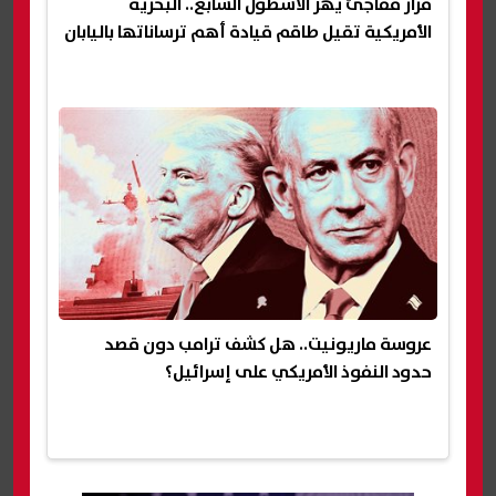
قرار مفاجئ يهز الأسطول السابع.. البحرية
الأمريكية تقيل طاقم قيادة أهم ترساناتها باليابان
عروسة ماريونيت.. هل كشف ترامب دون قصد
حدود النفوذ الأمريكي على إسرائيل؟