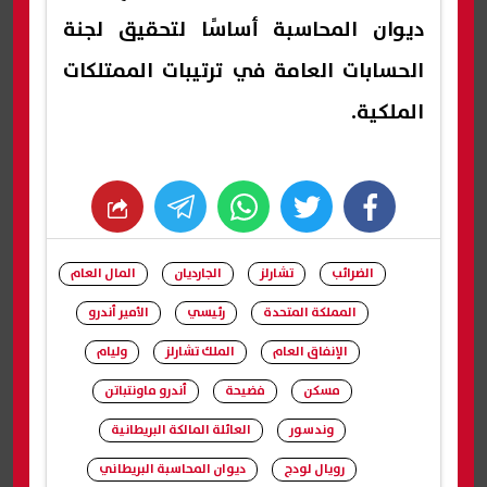
ديوان المحاسبة أساسًا لتحقيق لجنة
الحسابات العامة في ترتيبات الممتلكات
الملكية.
whats
twitter
facebook
الضرائب
تشارلز
الجارديان
المال العام
المملكة المتحدة
رئيسي
الأمير أندرو
الإنفاق العام
الملك تشارلز
وليام
مسكن
فضيحة
أندرو ماونتباتن
وندسور
العائلة المالكة البريطانية
رويال لودج
ديوان المحاسبة البريطاني