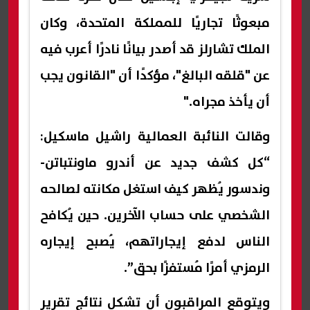
مبعوثًا تجاريًا للمملكة المتحدة، وكان
الملك تشارلز قد أصدر بيانًا نادرًا أعرب فيه
عن "قلقه البالغ"، مؤكدًا أن "القانون يجب
أن يأخذ مجراه."
وقالت النائبة العمالية راشيل ماسكيل:
“كل كشف جديد عن أندرو ماونتباتن-
وندسور يُظهر كيف استغل مكانته لصالحه
الشخصي على حساب الآخرين. حين يُكافح
الناس لدفع إيجاراتهم، يُصبح إيجاره
الرمزي أمرًا مُستفزًا بحق”.
ويتوقع المراقبون أن تشكل نتائج تقرير