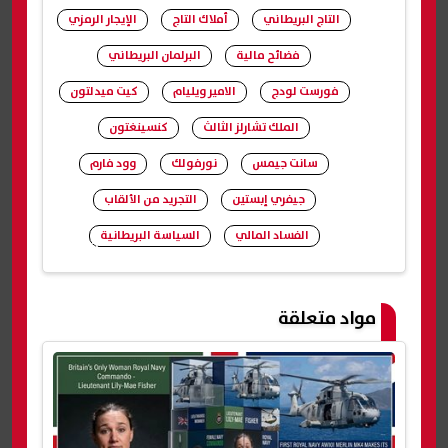
التاج البريطاني
أملاك التاج
الإيجار الرمزي
فضائح مالية
البرلمان البريطاني
فورست لودج
الامير ويليام
كيت ميدلتون
الملك تشارلز الثالث
كنسينغتون
سانت جيمس
نورفولك
وود فارم
جيفري إبستين
التجريد من الألقاب
الفساد المالي
السياسة البريطانية
شارك
مواد متعلقة