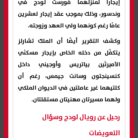
إيجارًا لمنزلهما فورست لودج في
وندسور، وذلك بموجب عقد إيجار لعشرين
عامًا رغم كونهما ولي العهد وزوجته.
وكشف التقرير أيضًا أن الملك تشارلز
يتكفّل من دخله الخاص بإيجار مسكنَي
الأميرتَين بياتريس وأوجيني داخل
كنسينجتون وسانت جيمس، رغم أن
كلتيهما غير عاملتين في الديوان الملكي
ولهما مسيرتان مهنيتان مستقلتان.
رحيل عن رويال لودج وسؤال
التعويضات