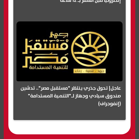
إلكترونيا قبل السفر بـ 12 ساعة
عاجل| تحول جذري ينتظر "مستقبل مصر".. تدشين
صندوق سيادي وجهاز لـ"التنمية المستدامة"
(إنفوجراف)