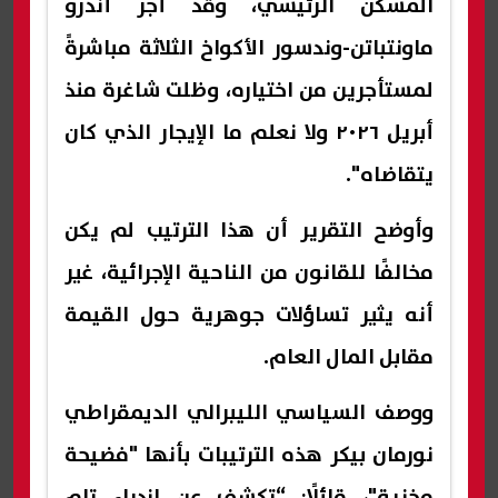
المسكن الرئيسي، وقد أجر أندرو
ماونتباتن-وندسور الأكواخ الثلاثة مباشرةً
لمستأجرين من اختياره، وظلت شاغرة منذ
أبريل ٢٠٢٦ ولا نعلم ما الإيجار الذي كان
يتقاضاه".
وأوضح التقرير أن هذا الترتيب لم يكن
مخالفًا للقانون من الناحية الإجرائية، غير
أنه يثير تساؤلات جوهرية حول القيمة
مقابل المال العام.
ووصف السياسي الليبرالي الديمقراطي
نورمان بيكر هذه الترتيبات بأنها "فضيحة
مخزية"، قائلًا: “تكشف عن ازدراء تام