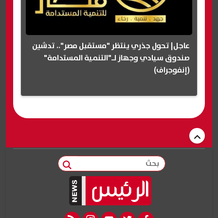
عاجل| تحول جذري ينتظر "مستقبل مصر".. تدشين
صندوق سيادي وجهاز لـ"التنمية المستدامة"
(إنفوجراف)
بحث