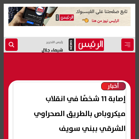
رئيس التحرير
شيماء جلال
أخبار
إصابة 11 شخصًا في انقلاب
ميكروباص بالطريق الصحراوي
الشرقي ببني سويف