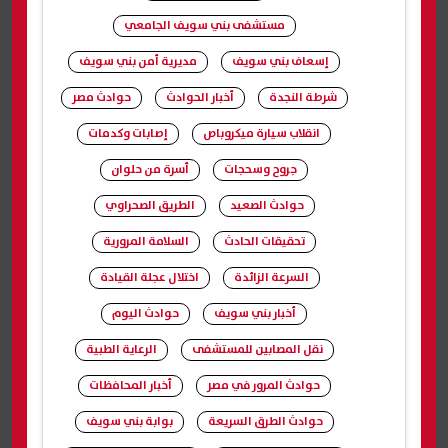
مستشفى بني سويف الجامعي
إسعاف بني سويف
مديرية أمن بني سويف
شرطة النجدة
أخبار الحوادث
حوادث مصر
انقلاب سيارة ميكروباص
إصابات وكدمات
جروح وسحجات
أسرة من حلوان
حوادث الصعيد
الطريق الصحراوي
تحقيقات الحادث
السلامة المرورية
السرعة الزائدة
اختلال عجلة القيادة
أخبار بني سويف
حوادث اليوم
نقل المصابين للمستشفى
الرعاية الطبية
حوادث المرور في مصر
أخبار المحافظات
حوادث الطرق السريعة
بوابة بني سويف