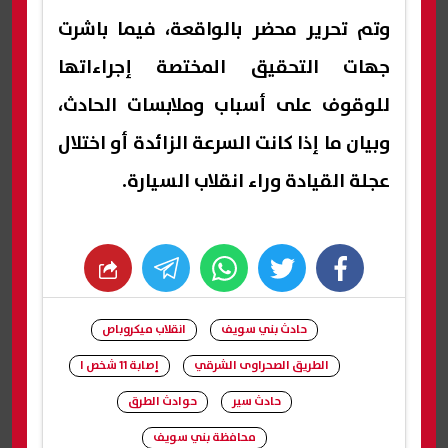
وتم تحرير محضر بالواقعة، فيما باشرت
جهات التحقيق المختصة إجراءاتها
للوقوف على أسباب وملابسات الحادث،
وبيان ما إذا كانت السرعة الزائدة أو اختلال
عجلة القيادة وراء انقلاب السيارة.
whats
twitter
facebook
حادث بني سويف
انقلاب ميكروباص
الطريق الصحراوى الشرقي
إصابة 11 شخص ا
حادث سير
حوادث الطرق
محافظة بني سويف