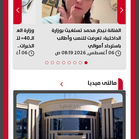
ابة
الفنانة نيجار محمد تستغيث بوزارة
وزارة العمل تطل
الداخلية: تعرضت للنصب وأطالب
الـ40» لتوفير
باسترداد أموالي
الخبرات.. اعرف ال
06 أغسطس, 2026 08:19 ص
06 أغسطس, 2026 07:42 ص
مالتى ميديا