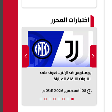
اختيارات المحرر
ين
يوفنتوس ضد الإنتر.. تعرف على
تحرك مفاجئ م
انون
القنوات الناقلة للمباراة
مواطنين بالغر
08 أغسطس, 2026 03:11 م
08 أغسطس, 2026 02:57 م