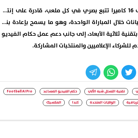
وستعتمد البطولة أيضًا على 16 كاميرا تتبع بصري في كل ملعب، قادرة على إنتاج
 نقطة بيانات خلال المباراة الواحدة، وهو ما يسمح بإعادة بناء
بتقنية ثلاثية الأبعاد، إلى جانب دعم عمل حكام الفيديو
للشركاء الإعلاميين والمنتخبات المشاركة.
whats
twitter
face
ي
تقنية التسلل شبه الآلي
حكم الفيديو المساعد
Football AI Pro
لرياضية
الولايات المتحدة
كندا
المكسيك