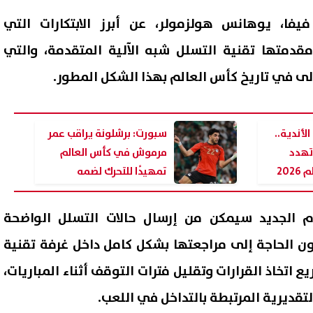
يفا، يوهانس هولزمولر، عن أبرز الابتكارات التي
دمتها تقنية التسلل شبه الآلية المتقدمة، والتي
لى في تاريخ كأس العالم بهذا الشكل المطور.
لأندية..
سبورت: برشلونة يراقب عمر
تهدد
مرموش في كأس العالم
202
تمهيدًا للتحرك لضمه
شحن عداد الكهرباء.. أسباب رفض
مد المهلة أمام صناديق التأم
م الجديد سيمكن من إرسال حالات التسلل الواضحة
رت عند الشحن وخطوات حل
الخاصة لتوفيق أوضاعها مع ق
كلة
التأمين الموحد
ن الحاجة إلى مراجعتها بشكل كامل داخل غرفة تقنية
08 أغسطس, 2026 02:32 م
اتخاذ القرارات وتقليل فترات التوقف أثناء المباريات،
لتقديرية المرتبطة بالتداخل في اللعب.