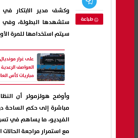
وكشف مدير الابتكار في ف
طباعة
ستشهدها البطولة، وفي مق
سيتم استخدامها للمرة الأو
على غرار مونديال ا
العواصف الرعدية 
مباريات كأس العالم 6
سفينة شحن
«الرياضة» تحسم الجدل حول تراخيص
كارت 
وأوضح هولزمولر أن النظا
ها في مضيق هرمز
الشركات الرياضية وتوجه تحذيرًا
الكا
للاتحادات
المش
مباشرة إلى حكم الساحة دو
08 أغسطس, 2026 02:42 م
08 أغسطس, 2026 02:32 م
الفيديو، ما يساهم في تسريع 
مع استمرار مراجعة الحالات ا