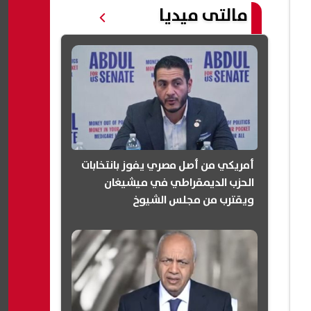
مالتى ميديا
أمريكي من أصل مصري يفوز بانتخابات
الحزب الديمقراطي في ميشيغان
ويقترب من مجلس الشيوخ
(انفوجرافيك)