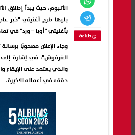
الألبوم، حيث يبدأ إطلاق ال
يليها طرح أغنيتي "خبر عاج
بأغنيتي "أوبا – ورد" في تما
طباعة
وجاء الإعلان مصحوبًا برسالة
الفرفوش"، في إشارة إلى ا
والذي يعتمد على الإيقاع وا
حققه في أعماله الأخيرة.
 بـ1.4 مليار جنيه.. الداخلية
قرعة كأس الكونفدرالية الإفريقية
منظم
لأسواق
2026-2027 بمشاركة الأهلي وزد
إيبول
يلية
اليوم.. الموعد والقنوات الناقلة
تتضاع
06 أغسطس, 2026 05:36 ص
06 أغسطس, 2026 05:10 ص