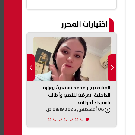
اختيارات المحرر
 إصابة
الفنانة نيجار محمد تستغيث بوزارة
وزارة العمل 
الداخلية: تعرضت للنصب وأطالب
الـ40» لت
باسترداد أموالي
الخبرات.. اعرف
06 أغسطس, 2026 08:19 ص
06 أغسطس, 2026 07:42 ص