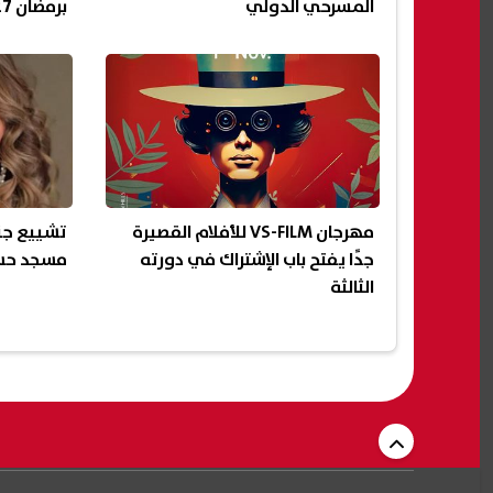
المسرحي الدولي
برمضان 2027
مهرجان VS-FILM للأفلام القصيرة
تشييع جنا
جدًا يفتح باب الإشتراك في دورته
مسجد حسن
الثالثة