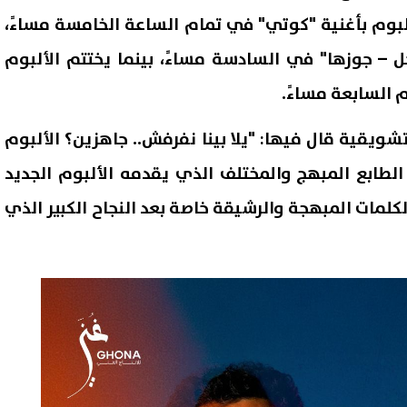
ألبوم بأغنية "كوتي" في تمام الساعة الخامسة مساءً،
ل – جوزها" في السادسة مساءً، بينما يختتم الألبوم
م السابعة مساءً.
 تشويقية قال فيها: "يلا بينا نفرفش.. جاهزين؟ الألبوم
لطابع المبهج والمختلف الذي يقدمه الألبوم الجديد
لكلمات المبهجة والرشيقة خاصة بعد النجاح الكبير الذي
ة الصحة العالمية تحذر: تفشي
هجوم بالسكين في قلب لندن..
ا في الكونغو يتسارع والإصابات
4 أشخاص والشرطة تعتقل امرأة
ف أسبوعيًا
06 أغسطس, 2026 04:01 ص