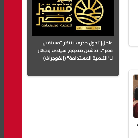
عاجل| تحول جذري ينتظر "مستقبل
مصر".. تدشين صندوق سيادي وجهاز
لـ"التنمية المستدامة" (إنفوجراف)