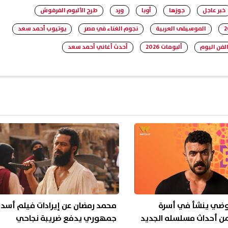
خبر عاجل
جوزها
أوبا
ورد
طرح الألبوم الفرفوش
الموسيقى العربية
نجوم الغناء في مصر
يوتيوب أحمد سعد
الفن اليوم
ألبومات 2026
أحدث أغاني أحمد سعد
وضي ينشأ في أسرة
محمد رمضان عن إيرادات فيلم أسد:
ن أحداث مسلسله الجديد
جمهوري يدفع ضريبة نجاحي