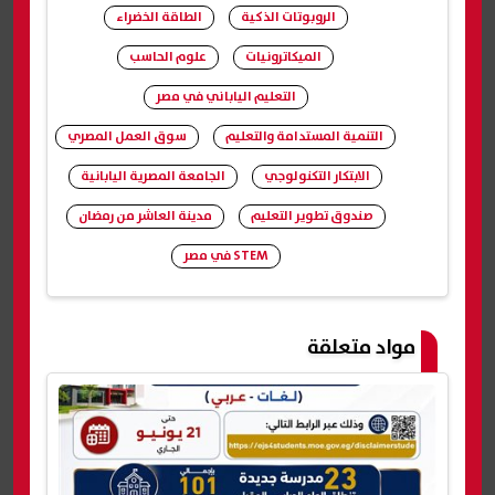
الروبوتات الذكية
الطاقة الخضراء
الميكاترونيات
علوم الحاسب
التعليم الياباني في مصر
التنمية المستدامة والتعليم
سوق العمل المصري
الابتكار التكنولوجي
الجامعة المصرية اليابانية
صندوق تطوير التعليم
مدينة العاشر من رمضان
STEM في مصر
شارك
مواد متعلقة