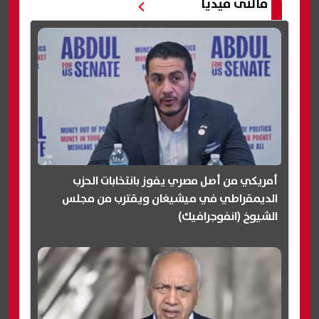
مالتى ميديا
أمريكي من أصل مصري يفوز بانتخابات الحزب
الديمقراطي في ميشيغان ويقترب من مجلس
الشيوخ (انفوجرافيك)