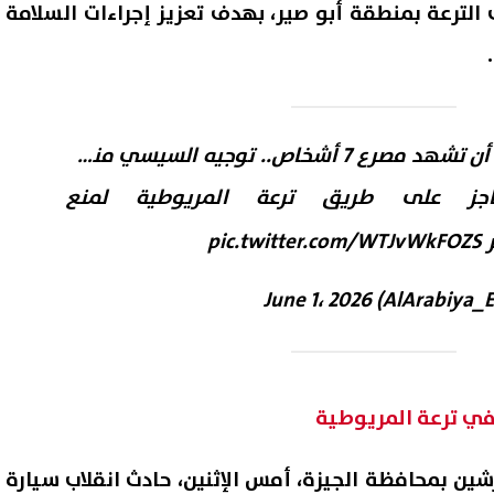
الترعة بمنطقة أبو صير، بهدف تعزيز إجراءات السلامة
حذر منها الرئيس قبل أن تشهد مصرع 7 أشخاص.. توجيه السيسي منذ 5
جز على طريق ترعة المريوطية لمنع
pic.twitter.com/WTJvWkFOZS
June 1، 2026
إصابة 11 مدنيًا في هجوم للحوثيين
ترامب: أعدت بناء الجيش الأمر
جران.. والتحالف يتوعد بإجراءات
ولدينا مخزون غير محدود من ال
07 أغسطس, 2026 02:38 ص
ي ترعة المريوطية
ين بمحافظة الجيزة، أمس الإثنين، حادث انقلاب سيارة