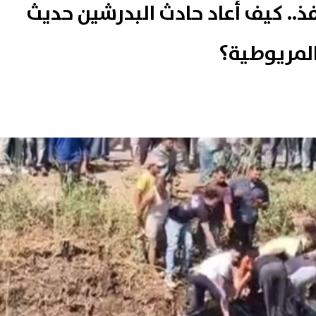
ات لم تنفذ.. كيف أعاد حادث البدرشين حديث
لمريوطية؟