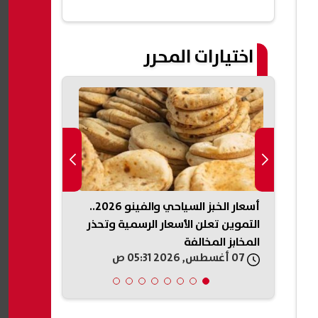
اختيارات المحرر
يكي
أسعار الخبز السياحي والفينو 2026..
الداخلية السو
ذخائر
التموين تعلن الأسعار الرسمية وتحذر
تفجير جرمانا.
المخابز المخالفة
وتعقب المتو
07 أغسطس, 2026 05:31 ص
07 أغسطس, 2026 05:19 ص