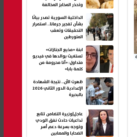
وتحذر المخابز المخالفة
الداخلية السورية تصدر بيانًا
بشأن تفجير جرمانا.. استمرار
التحقيقات وتعقب
المتورطين
ابنة «مذيع الجنازات»
تستغيث بوالدها في فيديو
متداول: «أنا محرومة من
كلمة بابا»
ظهرت الآن.. نتيجة الشهادة
الإعدادية الدور الثاني 2026
بالبحيرة
عاجل|وزيرة التضامن تتابع
تداعيات حادث نفق الودي
وتوجه بسرعة دعم أسر
الضحايا والمصابين