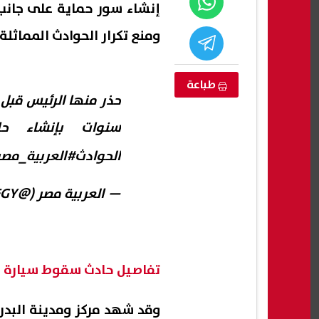
إنشاء سور حماية على جانب 
ومنع تكرار الحوادث المماثلة.
طباعة
سنوات بإنشاء حا
الحوادث
#العربية_مصر
— العربية مصر (@AlArabiya_EGY)
ثة أب يبحث عن
إعلام إسرائيلي: تل أبيب تواجه
ساعدتها على
تهديدًا متزايدًا من الطائرات المسيّرة
على ن
وتبحث فرض قيود جديدة
رادعة
07 أغسطس, 2026 02:47 ص
07 أغسطس, 2026 02:43 ص
تفاصيل حادث سقوط سيارة ف
وقد شهد مركز ومدينة البدرش