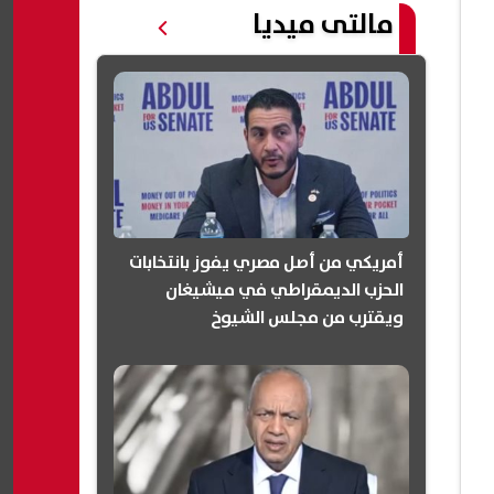
مالتى ميديا
أمريكي من أصل مصري يفوز بانتخابات
الحزب الديمقراطي في ميشيغان
ويقترب من مجلس الشيوخ
(انفوجرافيك)