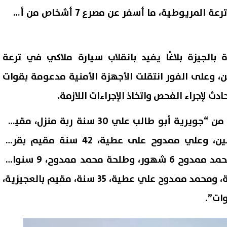
ملاكي وسقوطها في مياه ترعة المريوطية، ما أسفر عن مصرع 7 أشخاص من أسرة
بالجيزة بلاغًا يفيد بانقلاب سيارة ملاكي في ترعة
، وعلى الفور انتقلت الأجهزة الأمنية مدعومة بقوات
دث لإجراء الفحص واتخاذ الإجراءات اللازمة.
وأسفر الحادث عن مصرع كل من “جويرية أبو طالب علي 30 سنة ربة منزل، مقيمة
بقرية العجيزية في البدرشين، وعلي ممدوح على عطية، 42 سنة مقيم بقرية
العجيزية، والطفل حذيفة محمد ممدوح 6 شهور، وطلحة محمد ممدوح، 9 سنوات،
ومريم محمد ممدوح، 15 سنة، ومحمد ممدوح علي عطية، 35 سنة، مقيم بالعجيزية،