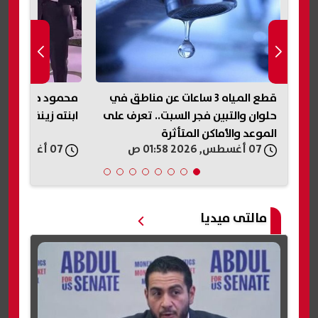
في
محمود حميدة يحتفل بحفل زفاف
مقتل مسن داخل م
على
ابنته زينة (صور)
والأجهزة الأمني
لكشف غموض الج
07 أغسطس, 2026 01:54 ص
07 أغسطس, 2026 01:53 ص
مالتى ميديا