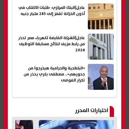
عاجل|البنك المركزي: طلبات الاكتتاب في
أذون الخزانة تقفز إلى 285 مليار جنيه
عاجل|الشركة القابضة لكهرباء مصر تحذر
من رابط مزيف لنتائج مسابقة التوظيف
2026
«البلطجية والحرامية هيخرجوا من
جحورهم».. مصطفى بكري يحذر من
تكرار الفوضى
اختيارات المحرر