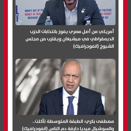
أمريكي من أصل مصري يفوز بانتخابات الحزب
الديمقراطي في ميشيغان ويقترب من مجلس
الشيوخ (انفوجرافيك)
مصطفى بكري: الطبقة المتوسطة تآكلت..
والسوشيال ميديا حارقة دم الناس (انفوجرافيك)