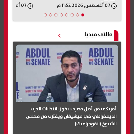
07 أغسطس, 2026 11:52 م
07 أغسطس, 2026 11:44 م
مالتى ميديا
أمريكي من أصل مصري يفوز بانتخابات الحزب
الديمقراطي في ميشيغان ويقترب من مجلس
الشيوخ (انفوجرافيك)