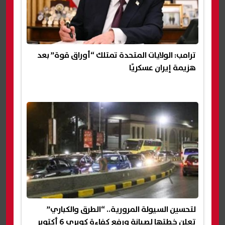
ترامب: الولايات المتحدة تمتلك “أوراق قوة” بعد
هزيمة إيران عسكريًا
لتحسين السيولة المرورية.. “الطرق والكباري”
تعلن خطتها لصيانة ورفع كفاءة كوبري 6 أكتوبر