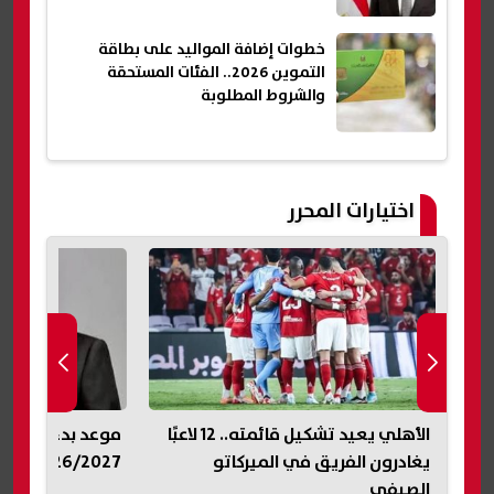
خطوات إضافة المواليد على بطاقة
التموين 2026.. الفئات المستحقة
والشروط المطلوبة
اختيارات المحرر
يرا
الأهلي يعيد تشكيل قائمته.. 12 لاعبًا
موعد بدء العام ا
يغادرون الفريق في الميركاتو
2026/2027.. الخريطة الزمنية
الصيفي