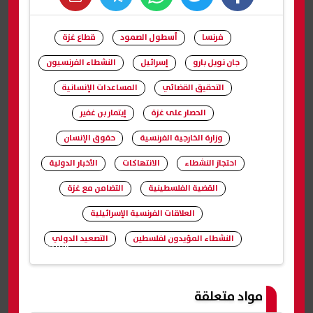
whats
twitter
facebook
فرنسا
أسطول الصمود
قطاع غزة
جان نويل بارو
إسرائيل
النشطاء الفرنسيون
التحقيق القضائي
المساعدات الإنسانية
الحصار على غزة
إيتمار بن غفير
وزارة الخارجية الفرنسية
حقوق الإنسان
احتجاز النشطاء
الانتهاكات
الأخبار الدولية
القضية الفلسطينية
التضامن مع غزة
العلاقات الفرنسية الإسرائيلية
النشطاء المؤيدون لفلسطين
التصعيد الدولي
شارك
مواد متعلقة