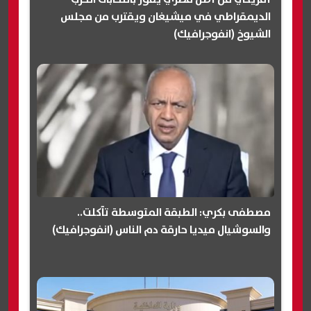
الديمقراطي في ميشيغان ويقترب من مجلس
الشيوخ (انفوجرافيك)
مصطفى بكري: الطبقة المتوسطة تآكلت..
والسوشيال ميديا حارقة دم الناس (انفوجرافيك)