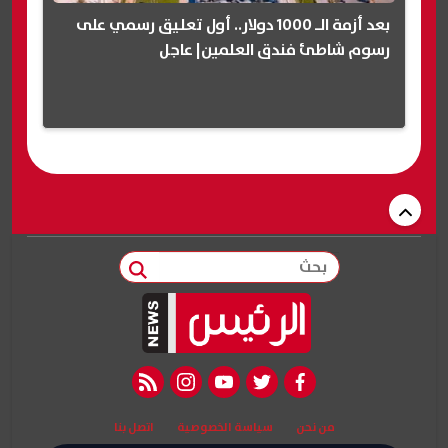
بعد أزمة الـ 1000 دولار.. أول تعليق رسمي على
رسوم شاطئ فندق العلمين| عاجل
بحث
rss feed
instagram
youtube
twitter
facebook
من نحن
سياسة الخصوصية
اتصل بنا