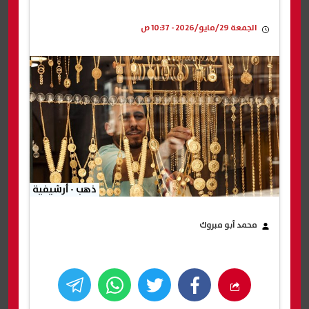
الجمعة 29/مايو/2026 - 10:37 ص
ذهب - أرشيفية
محمد أبو مبروك