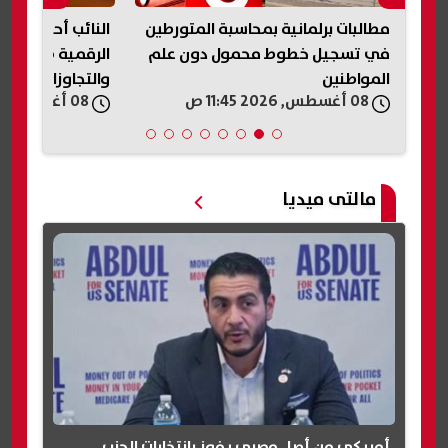
مطالبات برلمانية بمحاسبة المتورطين
النائب أحمد جبيل
في تسجيل خطوط محمول دون علم
الرقمية ضرورة ل
المواطنين
والتجاوزات الإلكتر
08 أغسطس, 2026 11:45 ص
08 أغسطس, 2026 11:45 ص
مالتى ميديا
أمريكي من أصل مصري يفوز بانتخابات الحزب