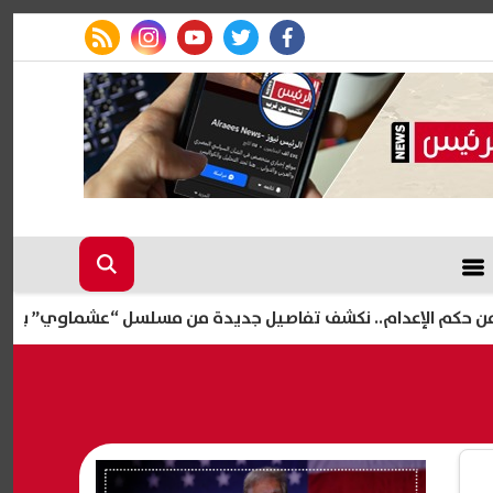
rss feed
instagram
youtube
twitter
facebook
م.. نكشف تفاصيل جديدة من مسلسل “عشماوي” برمضان 2027 (خاص)