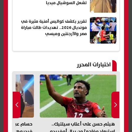
تشعل السوشيال ميديا
تقرير يكشف كواليس أمنية مثيرة في
مونديال 2026.. تهديدات طالت مباراة
مصر والأرجنتين وميسي
اختيارات المحرر
هيثم حسن على أعتاب سيلتيك..
حسام عبد المجيد 
استبعاد مفاجئ من ريال أوفييدو
فيديوهات رقص مد