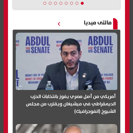
مالتى ميديا
أمريكي من أصل مصري يفوز بانتخابات الحزب
الديمقراطي في ميشيغان ويقترب من مجلس
الشيوخ (انفوجرافيك)