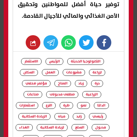
توفير حياة أفضل للمواطنين وتحقيق
الأمن الغذائي والمائي للأجيال القادمة.
whats
twitter
facebook
التكنولوجيا الحديثة
الرئيس
الاستثمار
لزراعة
مشروعات
العمل
السكان
درة
زياد
المناخ
مؤتمر صحفي
الزراعية
صطفى مدبولى
صناعات
الدلتا
نمو
طرة
الترع
استثمارات
رئيسي
زايد
مياه
الزيادة السكانية
مدبول
السلع
لزيادة السكانية
الغذاء