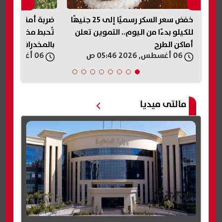
ف
خفض سعر السكر رسميًا إلى 25 جنيهًا
ض
للكيلو بدءًا من اليوم.. التموين تعلن
تُحبط مخططًا لإغ
أماكن الطرح
بالمخدرات في ال
06 أغسطس, 2026 05:46 ص
06 أغسطس, 2026 05:41 ص
مالتى ميديا