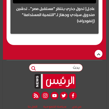
عاجل| تحول جذري ينتظر "مستقبل مصر".. تدشين
صندوق سيادي وجهاز لـ"التنمية المستدامة"
(إنفوجراف)
بحث
rss feed
instagram
youtube
twitter
facebook
من نحن
سياسة الخصوصية
اتصل بنا