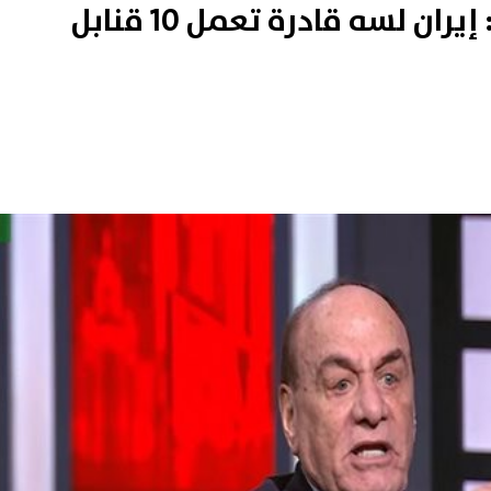
بعد 84 يوم حرب.. سمير فرج: إيران لسه قادرة تعمل 10 قنابل