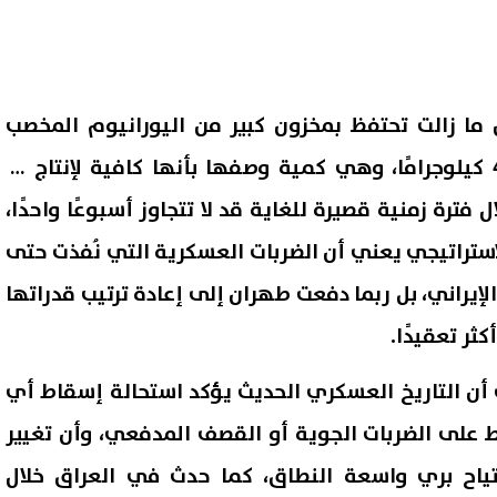
 ما زالت تحتفظ بمخزون كبير من اليورانيوم المخصب
بنسبة 60%، يقدر بنحو 450 كيلوجرامًا، وهي كمية وصفها بأنها كافية لإنتاج ما
وية خلال فترة زمنية قصيرة للغاية قد لا تتجاوز أسبوعًا واحدًا،
استراتيجي يعني أن الضربات العسكرية التي نُفذت حتى
 الإيراني، بل ربما دفعت طهران إلى إعادة ترتيب قدراتها
ثر تعقيدًا.
أن التاريخ العسكري الحديث يؤكد استحالة إسقاط أي
 على الضربات الجوية أو القصف المدفعي، وأن تغيير
تياح بري واسعة النطاق، كما حدث في العراق خلال