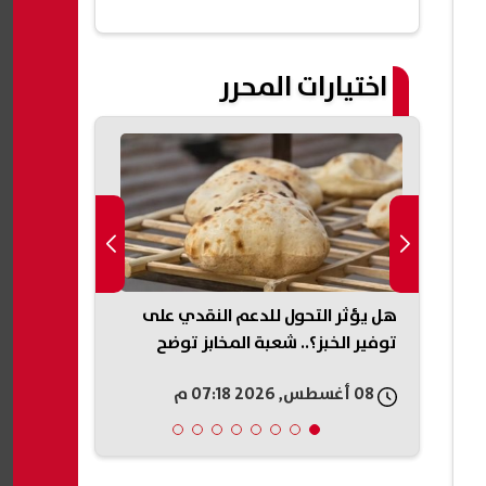
اختيارات المحرر
دة
هل يؤثر التحول للدعم النقدي على
الأهلي يقدم ع
بجميع
توفير الخبز؟.. شعبة المخابز توضح
فايد.. 400 ألف دولار كلمة السر (خاص)
08 أغسطس, 2026 07:18 م
08 أغسطس, 2026 07:15 م