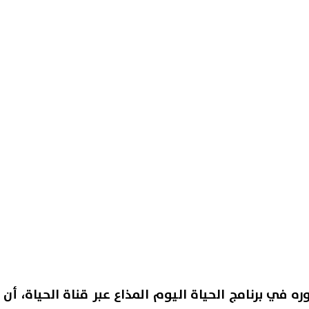
 البترول تكشف تفاصيل المسح
تنسيق جامعة المنصورة الجدي
زمي في شرق وغرب أسيوط
2026.. الحدود الدنيا للقبول 
الكليات
08 أغسطس, 2026 06:54 م
 في برنامج الحياة اليوم المذاع عبر قناة الحياة، أن