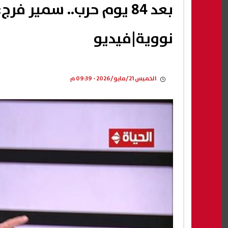
نووية|فيديو
الخميس 21/مايو/2026 - 09:39 م