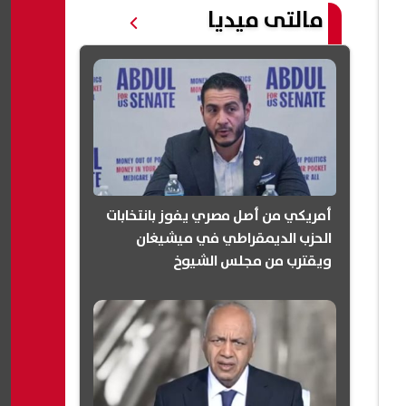
مالتى ميديا
أمريكي من أصل مصري يفوز بانتخابات
الحزب الديمقراطي في ميشيغان
ويقترب من مجلس الشيوخ
(انفوجرافيك)