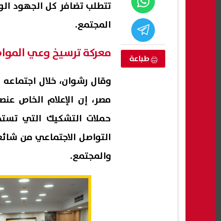
تتطلب تضافر كل الجهود الو
المجتمع.
معركة ترسيخ وعي الموا
طباعة
وقال رشوان، خلال اجتماعه 
مصر، إن الإعلام الخاص ع
حملات التشكيك التي تسته
التواصل الاجتماعي من شائع
جير جرمانا بريف
تفاعل واسع مع استغاثة أب يبحث عن
إعلام
والمجتمع.
أسرة لرعاية ابنته ومساعدتها على
تهديد
استكمال تعليمها
وتبح
07 أغسطس, 2026 02:57 ص
07 أغسطس, 2026 02:47 ص