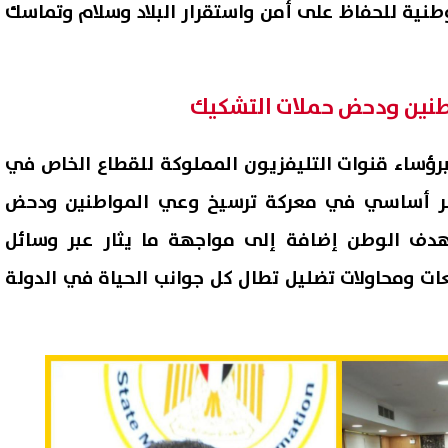
طنية للحفاظ على أمن واستقرار البلاد وسلام وتماسك
طنين ودحض حملات التشكيك
برؤساء قنوات التليفزيون المملوكة للقطاع الخاص في
نصر أساسي في معركة ترسيخ وعي المواطنين ودحض
دف الوطن إضافة إلى مواجهة ما يثار عبر وسائل
ات ومحاولات تضليل تطال كل جوانب الحياة في الدولة
 إسرائيلي: تل أبيب تواجه
إصابة 11 مدنيًا في هجوم للح
ًا متزايدًا من الطائرات المسيّرة
على نجران.. والتحالف يتوعد بإج
ث فرض قيود جديدة
رادعة
07 أغسطس, 2026 02:43 ص