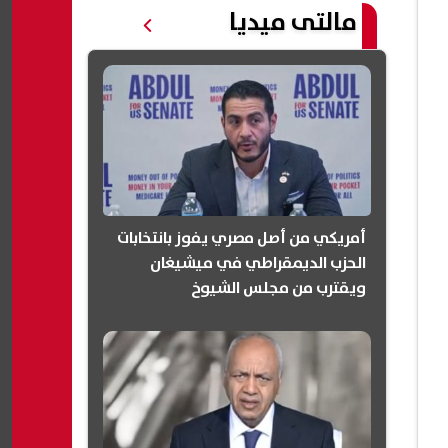
مالتى ميديا
أمريكي من أصل مصري يفوز بانتخابات
الحزب الديمقراطي في ميشيغان
ويقترب من مجلس الشيوخ
(انفوجرافيك)