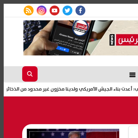
rss feed
instagram
youtube
twitter
facebook
الجيش الأمريكي ولدينا مخزون غير محدود من الذخائر
إصابة 11 مدنيًا في هجوم للحوثيين على نجران.. والتحالف يتوعد بإجراءات رادعة