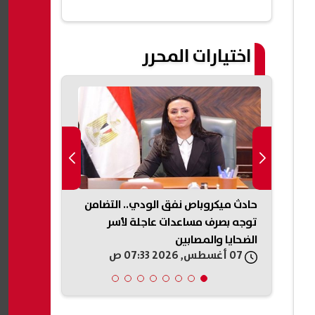
اختيارات المحرر
وثيين
حادث ميكروباص نفق الودي.. التضامن
راءات
توجه بصرف مساعدات عاجلة لأسر
التموين تعلن
الضحايا والمصابين
المخابز المخا
07 أغسطس, 2026 07:33 ص
07 أغسطس, 2026 05:31 ص