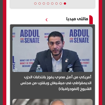
مالتى ميديا
أمريكي من أصل مصري يفوز بانتخابات الحزب
الديمقراطي في ميشيغان ويقترب من مجلس
الشيوخ (انفوجرافيك)