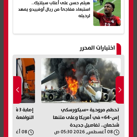
هيثم حسن على أعتاب سيلتيك..
استبعاد مفاجئ من ريال أوفييدو يمهد
لرحيله
اختيارات المحرر
ن
تحطم مروحية «سيكورسكي
إصابة 3 شب
ات
إس-64» في أمريكا وعلى متنها
النوافعة في الش
شخصان.. تفاصيل جديدة
08 أغسطس, 2026 05:30 ص
08 أغسطس, 2026 05:27 ص