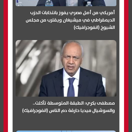
أمريكي من أصل مصري يفوز بانتخابات الحزب
الديمقراطي في ميشيغان ويقترب من مجلس
الشيوخ (انفوجرافيك)
مصطفى بكري: الطبقة المتوسطة تآكلت..
والسوشيال ميديا حارقة دم الناس (انفوجرافيك)