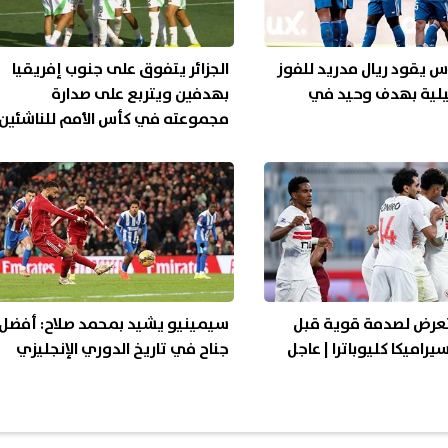
 يقود ريال مدريد للفوز
الجزائر يتفوق على جنوب إفريقيا
لية بهدف وحيد في
بهدفين ويتربع على صدارة
مجموعته في كأس الأمم للناشئين
يتعرض لصدمة قوية قبل
سيمينيو يشيد بمحمد صلاح: أفضل
راميكا كليوباترا | عاجل
جناح في تاريخ الدوري الإنجليزي