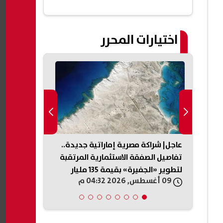
الجلوس 2026
اختيارات المحرر
مور
عاجل| شراكة مصرية إماراتية جديدة..
حرب إيران ت
لية
تفاصيل الصفقة الاستثمارية المرتقبة
خطيرة: أزمة 
لتطوير «الجفيرة» بقيمة 135 مليار
الصناعات الدف
09 أغسطس, 2026 04:32 م
09 أغسطس, 2026 04:15 م
جنيه