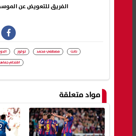
الفريق للتعويض عن الموسم
book
نانت
مصطفي محمد
تولوز
الدو
اقتحام جماه
مواد متعلقة