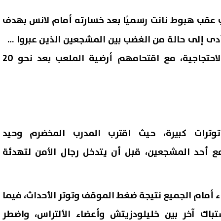
ي عقب هبوط
نانت
رسميًا بعد خسارته أمام لانس بهدف
 في الجولة الـ33، ما أدى إلى حالة من الغضب بين المشجعين الذين عبروا عن
استيائهم بهذه الطريقة الاحتجاجية، مع اقتحامهم أرضية الملعب بعد نحو 20
وترات كبيرة، حيث اقترب المدرب المخضرم وحيد
شقق إيجار الإسكان الاجتماعي 2026..
استطلاع أمهات مصر: أولياء الأ
ع أحد المشجعين، قبل أن يتدخل رجال الأمن لتهدئة
طرح 3280 وحدة بمبادرة "حياة كريمة
فضلوا النصيحة وترك اختيار الك
لأبنائهم
09 أغسطس, 2026 03:50 م
ء أمام الجميع نتيجة ضغط الموقف وتوتر الأحداث، فيما
تباك آخر بين خليلودزيتش وأعضاء الألتراس، واضطر