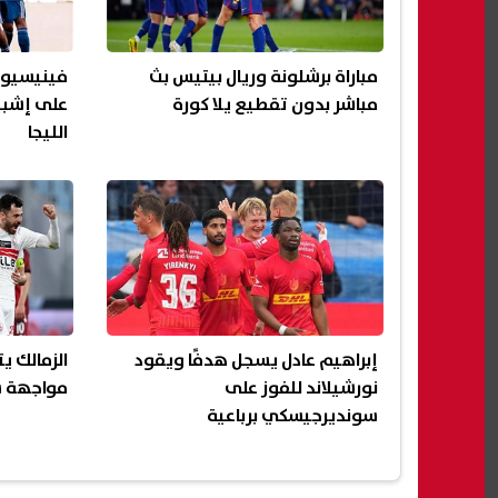
مباراة برشلونة وريال بيتيس بث
فينيسيوس
مباشر بدون تقطيع يلا كورة
على إشبي
الليجا
إبراهيم عادل يسجل هدفًا ويقود
الزمالك 
نورشيلاند للفوز على
مواجهة سي
سونديرجيسكي برباعية