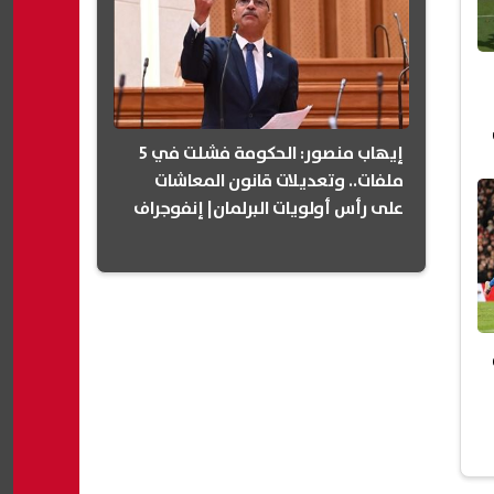
إيهاب منصور: الحكومة فشلت في 5
ملفات.. وتعديلات قانون المعاشات
على رأس أولويات البرلمان| إنفوجراف