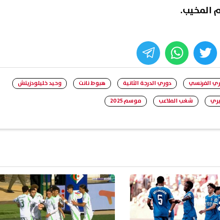
 المخيب.
whats
twitter
face
ري الفرنسي
دوري الدرجة الثانية
هبوط نانت
وحيد خليلودزيتش
يري
شغب الملاعب
موسم 2025