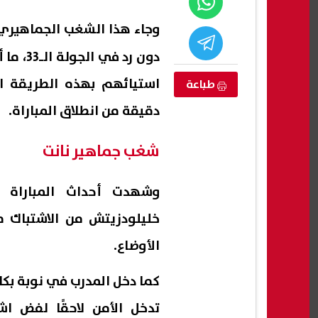
وجاء هذا الشغب الجماهير
دون رد
طباعة
دقيقة من انطلاق المباراة.
شغب جماهير نانت
وشهدت أحداث المباراة ت
 للالتحاق
تفاصيل اكتشاف أول مجمع حمامات
خليلودزيتش من الاشتباك م
لعلوم
ونظام هيدروليكي قديم شمال قناة
السويس
"
الأوضاع.
09 أغسطس, 2026 03:55 م
09 أغسطس, 2026 03:51 م
كما دخل المدرب في نوبة بكا
تدخل الأمن لاحقًا لفض اش