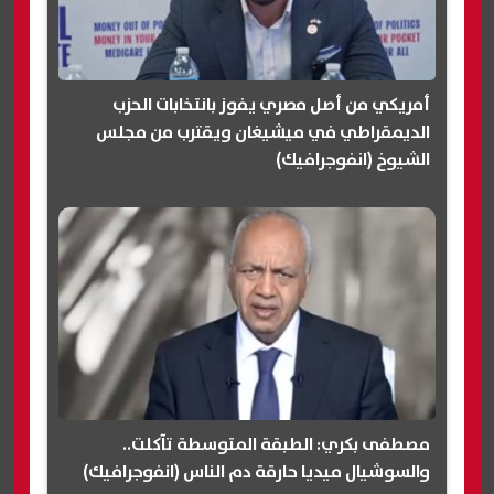
أمريكي من أصل مصري يفوز بانتخابات الحزب
الديمقراطي في ميشيغان ويقترب من مجلس
الشيوخ (انفوجرافيك)
مصطفى بكري: الطبقة المتوسطة تآكلت..
والسوشيال ميديا حارقة دم الناس (انفوجرافيك)