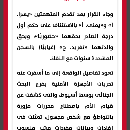
وجاء القرار بعد تقدم المتهمتين «يسرا.
أ» و«يمنى. أ» بالاستئناف على حكم أول
درجة الصادر بحقهما «حضوريًا»، وبحق
والدتهما «تغريد. ح» (غيابيًا) بالسجن
المشدد 3 سنوات مع النفاذ.
تعود تفاصيل الواقعة إلى ما أسفرت عنه
تحريات الأجهزة الأمنية بفرع البحث
الجنائى بوسط أسيوط، والتى كشفت عن
قيام الأم باصطناع محررات مزورة
بالتواطؤ مع شخص مجهول، تمثلت فى
إفادات وبيانات مفردات مرتب منسوب