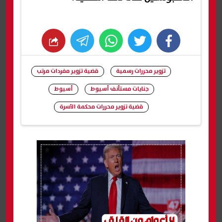
whats
twitter
facebook
تزوير محررات رسمية
قضية تزوير مفردات مرتب
جنايات مستأنف أسيوط
أسيوط
قضية تزوير محررات محكمة الأسرة
شارك