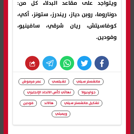
ويتواجد على مقاعد البدلاء كل من:
دوناروما، روبن دياز، ريندرز، ستونز، آكي،
كوفاسيتش، ريان شرقي، سافينيو،
وفودين.
whats
twitter
facebook
مانشستر سيتي
تشيلسي
عمر مرموش
جوارديولا
نهائي كأس الاتحاد الإنجليزي
تشكيل مانشستر سيتي
هالاند
فودين
ويمبلي
شارك