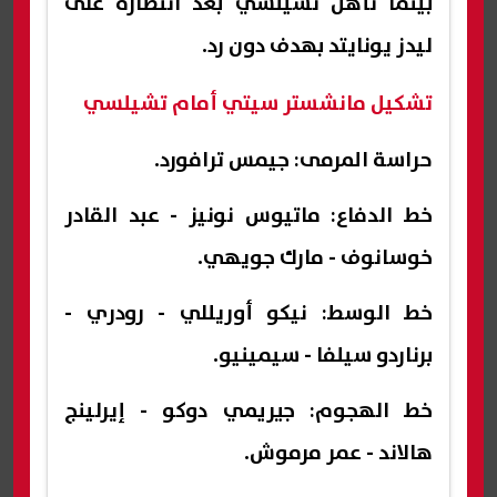
بينما تأهل تشيلسي بعد انتصاره على
ليدز يونايتد بهدف دون رد.
تشكيل مانشستر سيتي أمام تشيلسي
حراسة المرمى: جيمس ترافورد.
خط الدفاع: ماتيوس نونيز - عبد القادر
خوسانوف - مارك جويهي.
خط الوسط: نيكو أوريللي - رودري -
برناردو سيلفا - سيمينيو.
خط الهجوم: جيريمي دوكو - إيرلينج
هالاند - عمر مرموش.