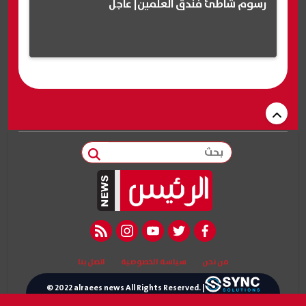
رسوم شاطئ فندق العلمين| عاجل
بحث
rss feed
instagram
youtube
twitter
facebook
من نحن
سياسة الخصوصية
اتصل بنا
© 2022 alraees news All Rights Reserved. |