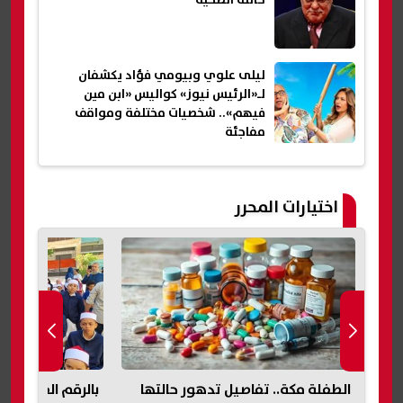
حالته الصحية
ليلى علوي وبيومي فؤاد يكشفان
لـ«الرئيس نيوز» كواليس «ابن مين
فيهم».. شخصيات مختلفة ومواقف
مفاجئة
اختيارات المحرر
الطفلة مكة.. تفاصيل تدهور حالتها
بالرقم القومي| 