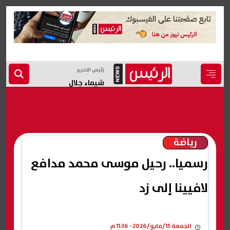
رئيس التحرير
شيماء جلال
رياضة
رسميا.. رحيل موسى محمد مدافع
لافيينا إلى زد
الجمعة 15/مايو/2026 - 11:36 م