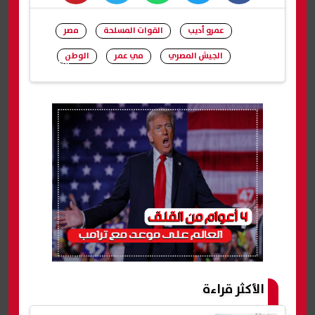
whats
twitter
facebook
عمرو أديب
القوات المسلحة
مصر
الجيش المصري
مي عمر
الوطن
شارك
الأكثر قراءة