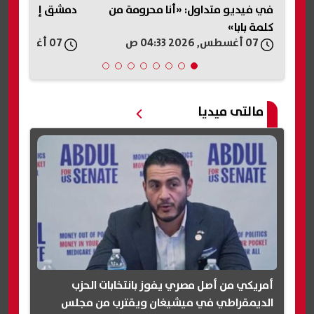
يم
في فيديو متداول: «أنا محرومة من
دمشق إلى قتيلين و14 م
كلمة بابا»
07 أغسطس, 2026 04:33 ص
07 أغسطس, 2026 03:05 ص
مالتى ميديا
أمريكي من أصل مصري يفوز بانتخابات الحزب
الديمقراطي في ميشيغان ويقترب من مجلس