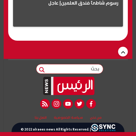
رسوم شاطئ فندق العلمين| عاجل
بحث
rss feed
instagram
youtube
twitter
facebook
من نحن
سياسة الخصوصية
اتصل بنا
© 2022 alraees news All Rights Reserved. |