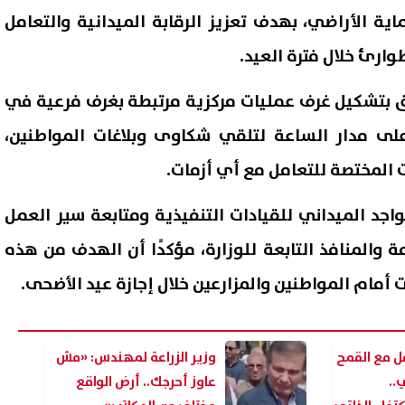
 الأراضي، بهدف تعزيز الرقابة الميدانية والتعامل
ارئ خلال فترة العيد.
روق بتشكيل غرف عمليات مركزية مرتبطة بغرف فرعية في
لى مدار الساعة لتلقي شكاوى وبلاغات المواطنين،
 المختصة للتعامل مع أي أزمات.
اجد الميداني للقيادات التنفيذية ومتابعة سير العمل
مة والمنافذ التابعة للوزارة، مؤكدًا أن الهدف من هذه
إصابة 11 مدنيًا في هجوم للحوثيين
ترامب: أعدت بناء الجيش الأمر
 أمام المواطنين والمزارعين خلال إجازة عيد الأضحى.
جران.. والتحالف يتوعد بإجراءات
ولدينا مخزون غير محدود من ال
07 أغسطس, 2026 02:38 ص
مل مع القمح
وزير الزراعة لمهندس: «مش
..
عاوز أحرجك.. أرض الواقع