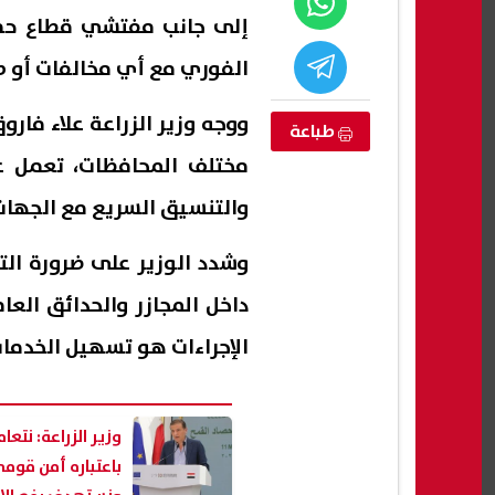
إلى جانب مفتشي قطاع حماية
الفوري مع أي مخالفات أو طو
ووجه وزير الزراعة علاء فا
طباعة
مختلف المحافظات، تعمل ع
والتنسيق السريع مع الجهات
وشدد الوزير على ضرورة التو
داخل المجازر والحدائق العا
ثة أب يبحث عن
إعلام إسرائيلي: تل أبيب تواجه
الإجراءات هو تسهيل الخدمات
ساعدتها على
تهديدًا متزايدًا من الطائرات المسيّرة
على ن
وتبحث فرض قيود جديدة
رادعة
07 أغسطس, 2026 02:47 ص
07 أغسطس, 2026 02:43 ص
وزير الزراعة: نتعا
باعتباره أمن قومي