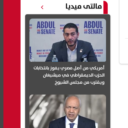
مالتى ميديا
أمريكي من أصل مصري يفوز بانتخابات
الحزب الديمقراطي في ميشيغان
ويقترب من مجلس الشيوخ
(انفوجرافيك)