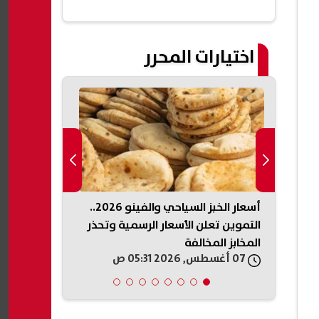
اختيارات المحرر
يكي
أسعار الخبز السياحي والفينو 2026..
الداخلية السو
ذخائر
التموين تعلن الأسعار الرسمية وتحذر
تفجير جرمانا.
المخابز المخالفة
وتعقب المتو
07 أغسطس, 2026 05:31 ص
07 أغسطس, 2026 05:19 ص