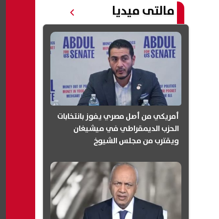
مالتى ميديا
أمريكي من أصل مصري يفوز بانتخابات
الحزب الديمقراطي في ميشيغان
ويقترب من مجلس الشيوخ
(انفوجرافيك)