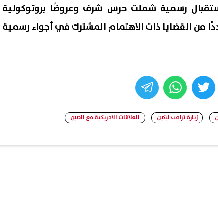
ستقبال رسمية شملت حرس شرف وعروضًا بروتوكولية
دًا من القضايا ذات الاهتمام المشترك في أجواء رسمية
whats
twitter
face
ن
زيارة ترامب لبكين
العلاقات الامريكية مع الصين
قصة طلاق.. نقيب المأذونين
«البلطجية والحرامية هيخرجوا
 تفاصيل زواج لم يستمر سوى
جحورهم».. مصطفى بكري يحذ
تكرار الفوضى
07 أغسطس, 2026 12:03 ص