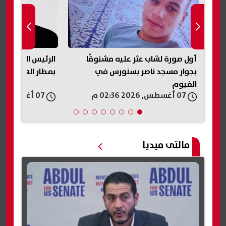
أول صورة لشاب عثر عليه مشنوقًا
الرئيس السيسي ي
طري
بجوار مسجد ناصر بسنورس في
بمطار العلمين ال
الفيوم
07 أغسطس, 2026 02:36 م
07 أغسطس, 2026 02:32 م
مالتى ميديا