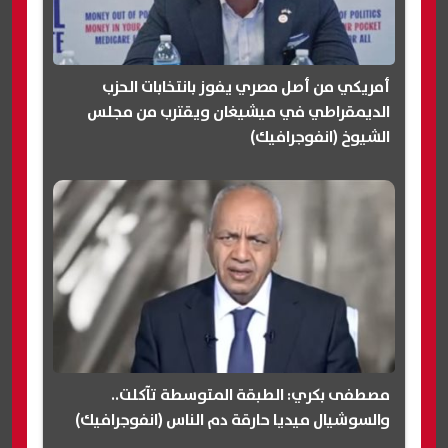
أمريكي من أصل مصري يفوز بانتخابات الحزب
الديمقراطي في ميشيغان ويقترب من مجلس
الشيوخ (انفوجرافيك)
مصطفى بكري: الطبقة المتوسطة تآكلت..
والسوشيال ميديا حارقة دم الناس (انفوجرافيك)