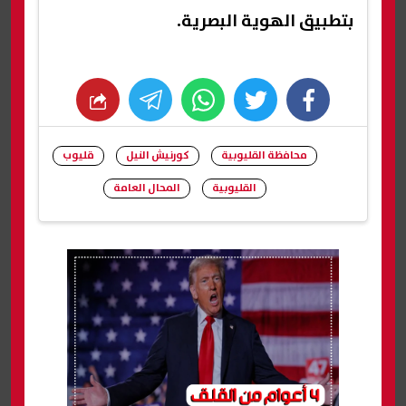
بتطبيق الهوية البصرية.
whats
twitter
facebook
محافظة القليوبية
كورنيش النيل
قليوب
القليوبية
المحال العامة
شارك