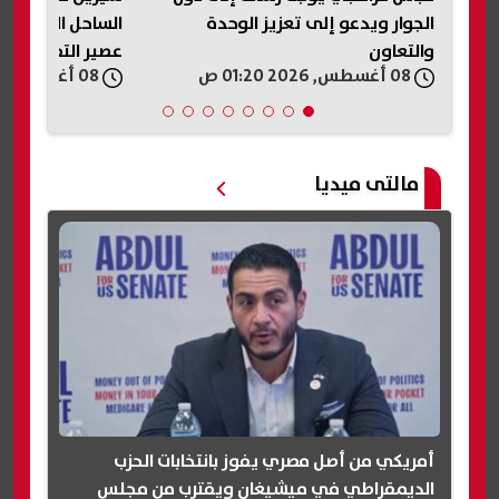
الجوار ويدعو إلى تعزيز الوحدة
الساحل الشمالي:
والتعاون
عصير التفاح ده..
08 أغسطس, 2026 01:20 ص
08 أغسطس, 2026 01:18 ص
تانية؟»
مالتى ميديا
أمريكي من أصل مصري يفوز بانتخابات الحزب
الديمقراطي في ميشيغان ويقترب من مجلس