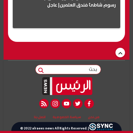
رسوم شاطئ فندق العلمين| عاجل
بحث
rss feed
instagram
youtube
twitter
facebook
من نحن
سياسة الخصوصية
اتصل بنا
© 2022 alraees news All Rights Reserved. |