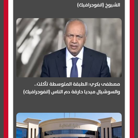
الشيوخ (انفوجرافيك)
مصطفى بكري: الطبقة المتوسطة تآكلت..
والسوشيال ميديا حارقة دم الناس (انفوجرافيك)