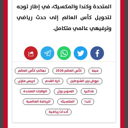
المتحدة وكندا والمكسيك، في إطار توجه
لتحويل كأس العالم إلى حدث رياضي
وترفيهي عالمي متكامل.
whats
twitter
facebook
فيفا
كأس العالم 2026
نهائي كأس العالم
عروض بين الشوطين
كرة القدم
كريس مارتن
شاكيرا
السوبر بول
الولايات المتحدة
كندا
المكسيك
الرياضة العالمية
أحداث رياضية
شارك