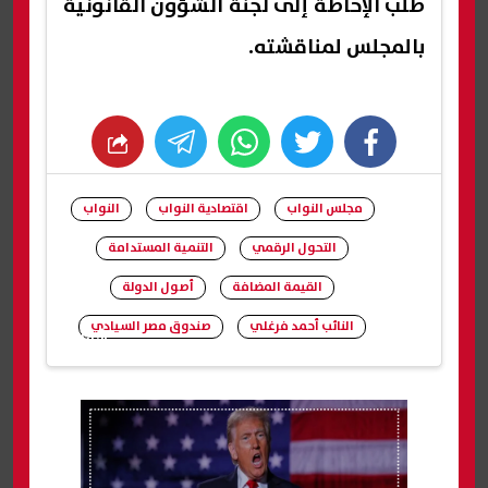
طلب الإحاطة إلى لجنة الشؤون القانونية
بالمجلس لمناقشته.
whats
twitter
facebook
مجلس النواب
اقتصادية النواب
النواب
التحول الرقمي
التنمية المستدامة
القيمة المضافة
أصول الدولة
النائب أحمد فرغلي
صندوق مصر السيادي
شارك