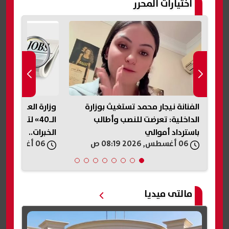
اختيارات المحرر
ابة
الفنانة نيجار محمد تستغيث بوزارة
وزارة العمل تطل
الداخلية: تعرضت للنصب وأطالب
الـ40» لتوفير
باسترداد أموالي
الخبرات.. اعرف ال
06 أغسطس, 2026 08:19 ص
06 أغسطس, 2026 07:42 ص
مالتى ميديا