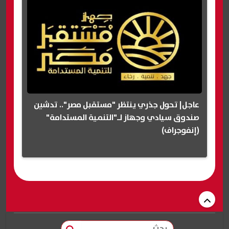
عاجل| تحول جذري ينتظر "مستقبل مصر".. تدشين
صندوق سيادي وجهاز لـ"التنمية المستدامة"
(إنفوجراف)
بحث