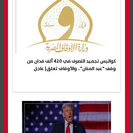
كواليس تجميد التصرف في 420 ألف فدان من
وقف "عبد المنان".. والأوقاف تعلق| عاجل