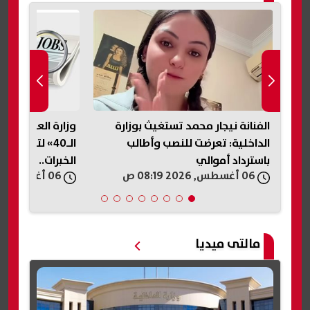
وزارة العمل تطلق مبادرة «فوق
صاعقة برق تنهي 
الـ40» لتوفير فرص عمل لأصحاب
الخبرات.. اعرف التفاصيل
آخرين
06 أغسطس, 2026 07:42 ص
06 أغسطس, 2026 06:59 ص
مالتى ميديا