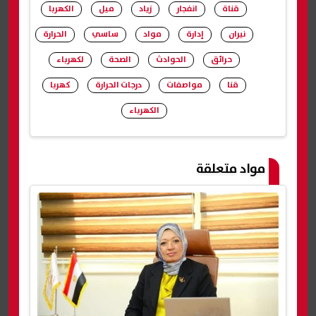
قناة
انفجار
زياد
ميل
الكهربا
نيران
إدارة
مواد
ساسي
الحرارة
حرائق
الحوادث
الصحة
لكهرباء
قنا
مواصفات
درجات الحرارة
كهربا
الكهرباء
شارك
مواد متعلقة