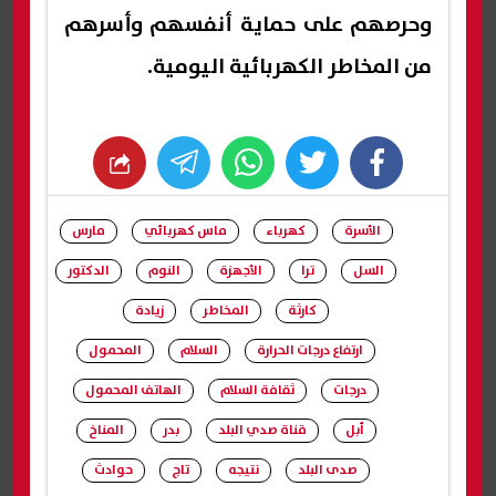
وحرصهم على حماية أنفسهم وأسرهم
من المخاطر الكهربائية اليومية.
whats
twitter
facebook
الأسرة
كهرباء
ماس كهربائي
مارس
السل
ترا
الأجهزة
النوم
الدكتور
كارثة
المخاطر
زيادة
ارتفاع درجات الحرارة
السلام
المحمول
درجات
ثقافة السلام
الهاتف المحمول
أبل
قناة صدي البلد
بدر
المناخ
صدى البلد
نتيجه
تاج
حوادث