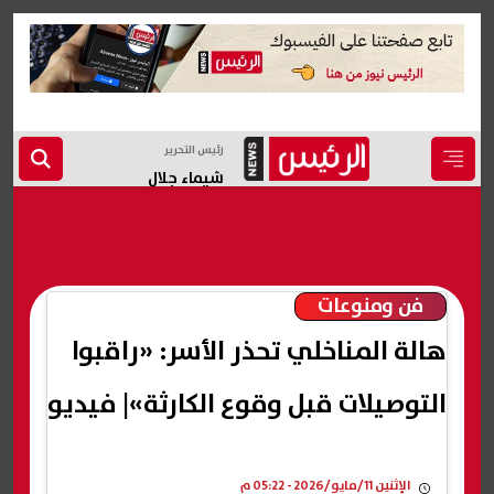
رئيس التحرير
شيماء جلال
فن ومنوعات
هالة المناخلي تحذر الأسر: «راقبوا
التوصيلات قبل وقوع الكارثة»| فيديو
الإثنين 11/مايو/2026 - 05:22 م