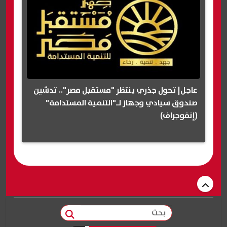
عاجل| تحول جذري ينتظر "مستقبل مصر".. تدشين
صندوق سيادي وجهاز لـ"التنمية المستدامة"
(إنفوجراف)
بحث