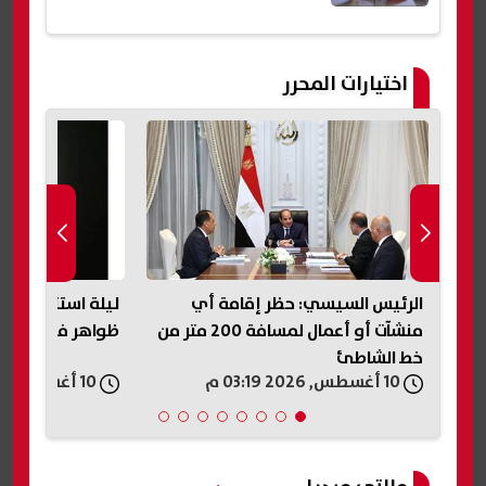
اختيارات المحرر
جي
الرئيس السيسي: حظر إقامة أي
منشآت أو أعمال لمسافة 200 متر من
ظواهر فلكية يوم 
خط الشاطئ
10 أغسطس, 2026 03:19 م
10 أغسطس, 2026 03:12 م