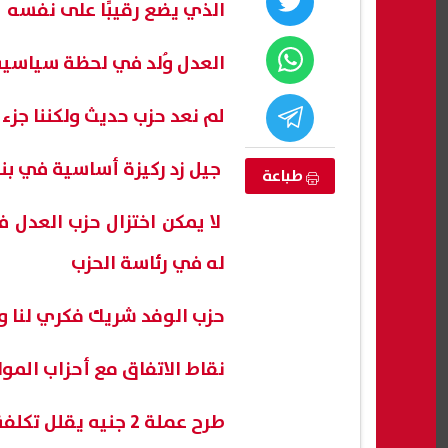
الذي يضع رقيبًا على نفسه
العدل وُلد في لحظة سياسية
لم نعد حزب حديث ولكننا جزء
جيل زد ركيزة أساسية في بن
طباعة
لا يمكن اختزال حزب العدل 
له في رئاسة الحزب
لشهادة
موعد أول ظهور لمحمد صلاح مع
النائ
حزب الوفد شريك فكري لنا وال
الإعدادية الدور الثاني 2026 بمحافظة
طرابزون سبور.. والجماهير تستعد
أكبر 
لحفل التقديم
06 أغسطس, 2026 01:59 م
06 أغسطس, 2026 01:58 م
نقاط الاتفاق مع أحزاب الموا
طرح عملة 2 جنيه يقلل تكلفة طباعة النقد ويوفر للدولة 60 مليون جنيه سنويا