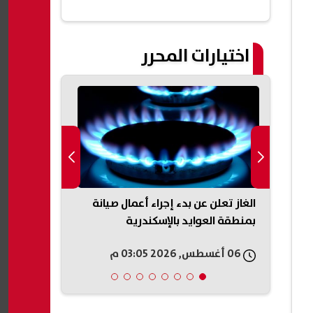
مصر| عاجل
اختيارات المحرر
ابزون
الغاز تعلن عن بدء إجراء أعمال صيانة
قرعة الكونفد
ل
بمنطقة العوايد بالإسكندرية
الفائز من مق
الأوغندي
06 أغسطس, 2026 03:05 م
06 أغسطس, 2026 03:05 م