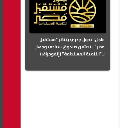
عاجل| تحول جذري ينتظر "مستقبل
مصر".. تدشين صندوق سيادي وجهاز
لـ"التنمية المستدامة" (إنفوجراف)