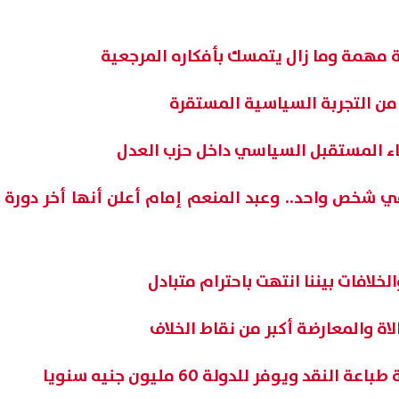
 مهمة وما زال يتمسك بأفكاره المرجعية
 من التجربة السياسية المستقرة
اء المستقبل السياسي داخل حزب العدل
في شخص واحد.. وعبد المنعم إمام أعلن أنها أخر دورة
ب محمد فؤاد: أصبحت المحروقات
محمد صلاح يبدأ مشواره مع طر
خلافات بيننا انتهت باحترام متبادل
مصدر للنزيف الدولاري في مصر
سبور.. اعرف موعد ظهوره الأو
06 أغسطس, 2026 01:54 م
لاة والمعارضة أكبر من نقاط الخلاف