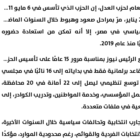
قال أحمد القناوي، الأمين العام لحزب العدل، إن الحزب الذي تأسس في 6 مايو 2011
كأول حزب مدني بعد ثورة 25 يناير، مرّ بمراحل صعود وهبوط خلال السنوات الماضية
سياسي في مصر، إلا أنه تمكن من استعادة حضوره
ذ عام 2019.
وأوضح قناوي، في حواره مع الرئيس نيوز بمناسبة مرور 15 عامًا على تأسيس الحزب،
أن "العدل" انتقل من ثلاث مقاعد برلمانية فقط في بداياته إلى 16 نائبًا في مجلسي
النواب والشيوخ، إلى جانب توسع تنظيمي ليصل إلى 22 أمانة في 20 محافظة،
لعمل المؤسسي، وخدمة المواطنين، وتدريب الكوادر، إلى
ية في ملفات متعددة.
رب انتخابية وتحالفات سياسية خلال السنوات الأخيرة،
تخابات الفردية والقوائم، رغم محدودية الموارد، مؤكدًا