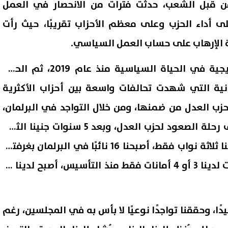
من قبل الشعب، حدثت فترات من الانحصار في العمل
أداء الحزب وعلى معظم الأحزاب تقريبًا، حيث رأت
ة الإرهاب على حساب العمل السياسي.
ثم بدأت تحدث انفراجة تدريجية في الحياة السياسية منذ عام 2019، ثم الحوار
مانية التي شهدت تحالفات واسعة بين أحزاب الأكثرية
حزب العدل من ضمنها، ومن خلال التواجد في البرلمان،
ولو بعدد قليل، بدأنا نستأنف رحلة الصعود لحزب العدل، وبعد 5 سنوات جنينا الثمار
بتواجد أكثر تميزًا، فبعد أن كنا ثلاثة نواب فقط، أصبحنا 16 نائبًا في البرلمان بغرفتيه
"نواب وشيوخ"، وبعد أن كانت لدينا 3 أو 4 أمانات فقط منذ التأسيس، أصبح لدينا 22
دًا، وحققنا تواجدًا نوعيًا لا بأس به في المجلسين، رغم