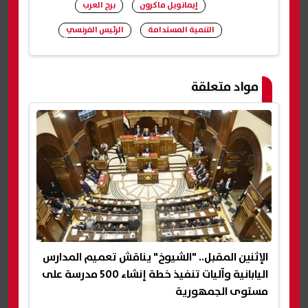
إيمانويل ماكرون
برج العرب
التنمية المستدامة
الرئيس الفرنسي
شارك
مواد متعلقة
الإثنين المقبل.. "الشيوخ" يناقش تعميم المدارس
اليابانية وآليات تنفيذ خطة إنشاء 500 مدرسة على
مستوى الجمهورية