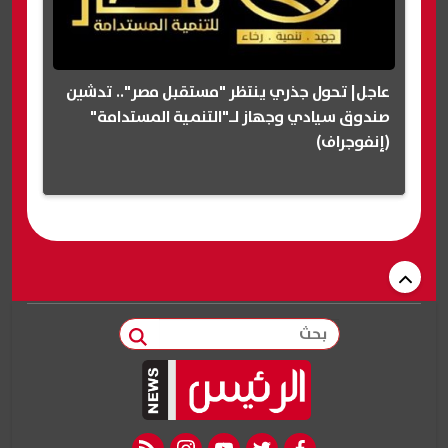
عاجل| تحول جذري ينتظر "مستقبل مصر".. تدشين
صندوق سيادي وجهاز لـ"التنمية المستدامة"
(إنفوجراف)
بحث