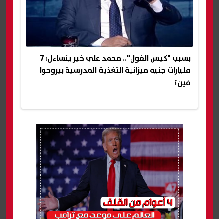
بسبب "كيس الفول".. محمد علي خير يتساءل: 7
مليارات جنيه ميزانية التغذية المدرسية بيروحوا
فين؟