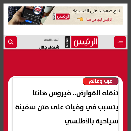
رئيس التحرير
شيماء جلال
عرب وعالم
تنقله القوارض.. فيروس هانتا
يتسبب في وفيات على متن سفينة
سياحية بالأطلسي