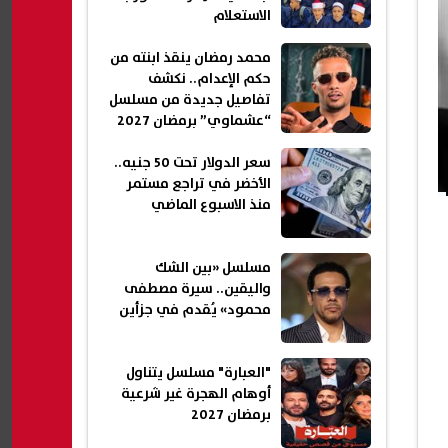
الاستعلام
محمد رمضان ينقذ ابنته من
حكم الإعدام.. نكشف
تفاصيل جديدة من مسلسل
“عشماوي” برمضان 2027
(خاص)
سعر الدولار تحت 50 جنيه..
الأخضر في تراجع مستمر
منذ الاسبوع الماضي
مسلسل «بين الشك
واليقين.. سيرة مصطفى
محمود» يُقدم في جزأين
"العبارة" مسلسل يتناول
أوهام الهجرة غير شرعية
برمضان 2027