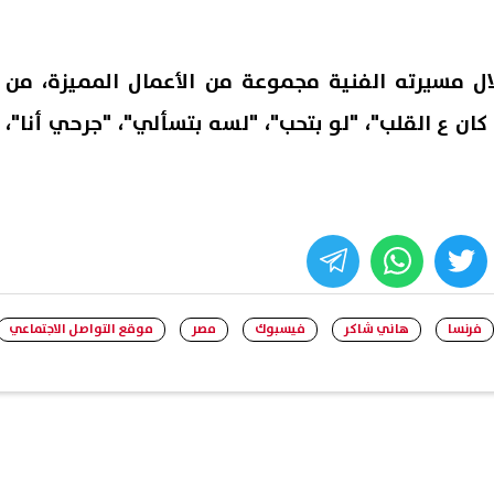
ل مسيرته الفنية مجموعة من الأعمال المميزة، من
 كان ع القلب"، "لو بتحب"، "لسه بتسألي"، "جرحي أنا"،
whats
twitter
face
فرنسا
هاني شاكر
فيسبوك
مصر
موقع التواصل الاجتماعي