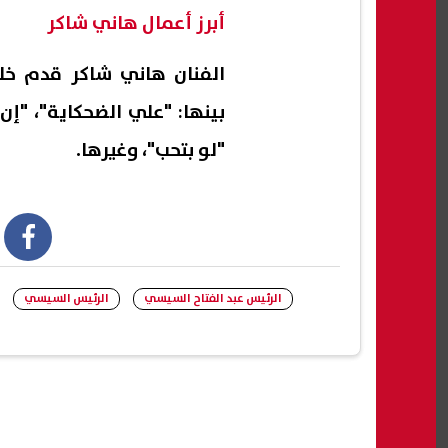
أبرز أعمال هاني شاكر
الفنان هاني شاكر قدم خلا
بينها: "علي الضحكاية"، "إن
"لو بتحب"، وغيرها.
book
الرئيس عبد الفتاح السيسي
الرئيس السيسي