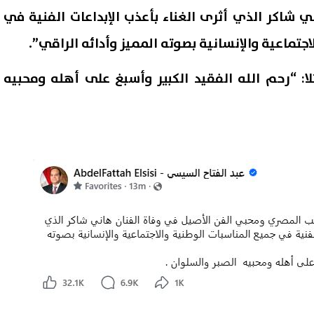
ي شاكر الذي أثرى الغناء بأعذب الإبداعات الفنية في
جتماعية والإنسانية بصوته المميز وأدائه الراقي”.
ا: “رحم الله الفقيد الكبير وأسبغ على أهله ومحبيه
ارة" مسلسل يتناول أوهام
ة غير شرعية برمضان 2027
2026 والقنوات الناقلة
08 أغسطس, 2026 10:25 ص