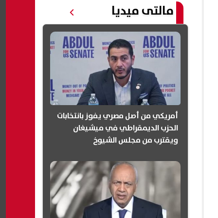
مالتى ميديا
أمريكي من أصل مصري يفوز بانتخابات
الحزب الديمقراطي في ميشيغان
ويقترب من مجلس الشيوخ
(انفوجرافيك)