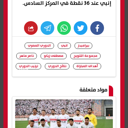
إنبي عند 36 نقطة في المركز السادس.
whats
twitter
facebook
بيراميدز
انبي
الدوري المصري
مجموعة التتويج
مصطفى زيكو
ناصر ماهر
أهداف المباراة
نتائج الدوري
ترتيب الدوري
شارك
مواد متعلقة