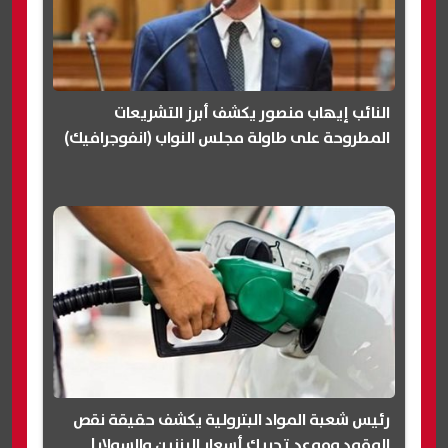
النائب إيهاب منصور يكشف أبرز التشريعات
المطروحة على طاولة مجلس النواب (انفوجرافيك)
رئيس شعبة المواد البترولية يكشف حقيقة نقص
الوقود وموعد تحريك أسعار البنزين والسولار|