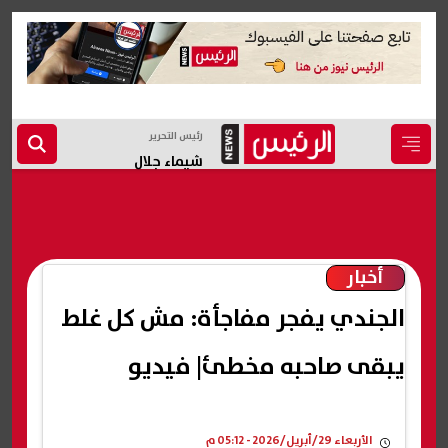
رئيس التحرير
شيماء جلال
أخبار
الجندي يفجر مفاجأة: مش كل غلط
يبقى صاحبه مخطئ| فيديو
الأربعاء 29/أبريل/2026 - 05:12 م