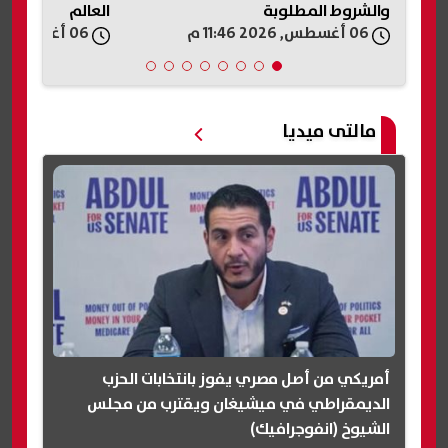
والشروط المطلوبة
العالم
06 أغسطس, 2026 11:46 م
06 أغسطس, 2026 11:44 م
مالتى ميديا
أمريكي من أصل مصري يفوز بانتخابات الحزب
الديمقراطي في ميشيغان ويقترب من مجلس
الشيوخ (انفوجرافيك)