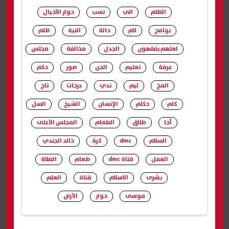
الظلم
الي
نسب
حوار الأجيال
برنامج
لام
حالة
النية
ظلم
لعلهم يفقهون
الجدل
مخالفة
مجلس
عرفة
تعليم
الجن
صور
حكم
المخ
ليم
ندي
درجات
تاج
كام
حكام
الإنسان
الشيخ
السل
أجا
طلاق
الطعام
المجلس الأعلى
السلام
dmc
كرة
خالد الجندي
العمل
قناة dmc
طعام
الصلاة
بشرى
الاسلام
قناة
العلم
موسى
حوار
الأرض
شارك