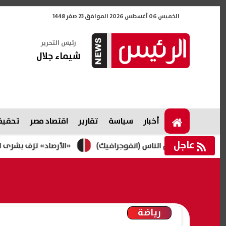
الخميس 06 أغسطس 2026 الموافق 23 صفر 1448
رئيس التحرير
شيماء جلال
أخبار
سياسة
تقارير
اقتصاد مصر
تحقيقا
عاجل
ة دم الناس (انفوجرافيك)
«الأرصاد» تزف بشرى للمواطنين..
رياضة