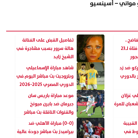
 مواني – أسينسيو
فاضح..
تفاصيل القبض على الفنانة
تفاصيل استقطاب فتاة لـ23
هالة سرور بسبب مشاجرة في
فجور
الشيخ زايد
ركو ضد زد
شاهد مباراة الإسماعيلي
بالدوري
وبتروجيت بث مباشر اليوم في
الدوري المصري 2025-2026
لي غزلان
موعد مباراة باريس سان
عبان للمرة
جيرمان ضد بايرن ميونخ
والقنوات الناقلة بث مباشر
لقبيبة
(0-0) مباراة الأهلي ضد
شوط في
بيراميدز بث مباشر جودة عالية