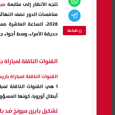
تتجه الأنظار إلى متابعة
مبا
2026، الساعة العاشرة 
طباعة
حديقة الأمراء، وسط أجواء 
القنوات الناقلة لمباراة 
نية أغسطس
مصرع عامل وإصابة اثنين باختناق داخل
إنجاز
القنوات الناقلة لمباراة بار
ر والمكرونة ضمن
غرفة صرف صحي أثناء أعمال صيانة
يحطم
1 هي القنوات الناقلة لمب
بالفيوم
جين
06 أغسطس, 2026 10:29 م
06 أغسطس, 2026 10:25 م
أبطال أوروبا، كونها المسؤول
تشكيل بايرن ميونخ ضد ب