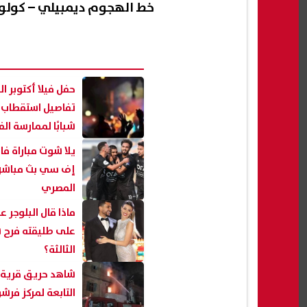
خط الهجوم ديمبيلي – كولو
حفل فيلا أكتوبر ال
شبابًا لممارسة ال
يلا شوت مباراة فا
إف سي بث مباشر 
المصري
ماذا قال البلوجر ع
على طليقته فرح ش
الثالثة؟
شاهد حريق قرية ا
التابعة لمركز فر