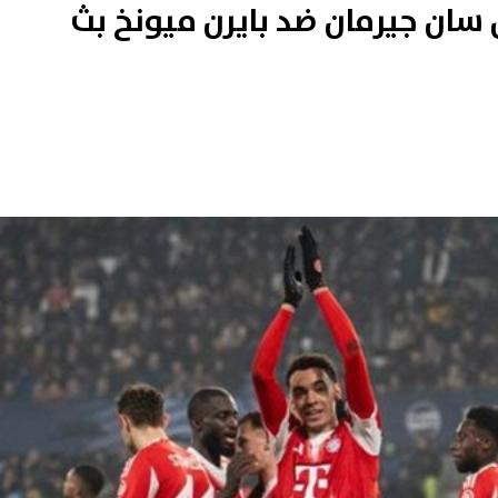
اراة باريس سان جيرمان ضد بايرن ميونخ بث