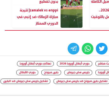
صيل الكاملة
بدون تقطيع
قرار غلق المحلات 2026..
zamalek vs enppi| نتيجة
ل بالتوقيت
مباراة الزمالك ضد إنبي في
الدوري الممتاز
whats
twitter
face
بث مباشر
دوري أبطال أوروبا 2026
نهائي دوري أبطال أوروبا
ل أوروبا
باريس سان جيرمان
بايرن ميونخ
دوري الأبطال
تشكيل بايرن ميونخ ضد باريس سان جيرمان
تشكيل باريس سان جيرمان ضد البايرن