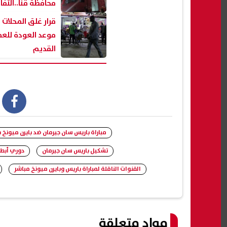
محافظة قنا..التفا
موعد العودة للعم
القديم
book
مباراة باريس سان جيرمان ضد بايرن ميونخ 
تشكيل باريس سان جيرمان
دوري أبطا
القنوات الناقلة لمباراة باريس وبايرن ميونخ مباشر
مواد متعلقة