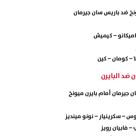
نخ ضد باريس سان جيرمان
باميكانو – كيميش
– كومان – كين
 ضد البايرن
 جيرمان أمام بايرن ميونخ
س – سكرينيار – نونو مينديز
– فابيان رويز