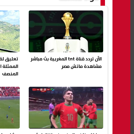
الآن تردد قناة tnt المغربية بث مباشر
تعليق لق
مشاهدة ماتش مصر
الممثلة ا
المنصف