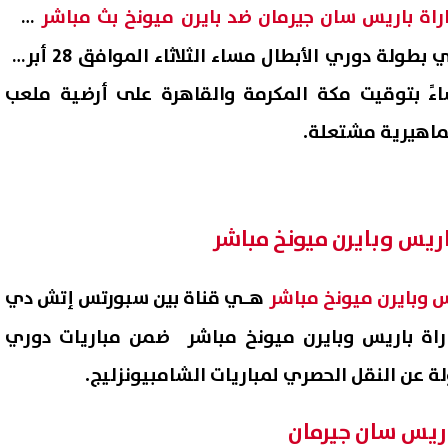
راة باريس سان جيرمان ضد بايرن ميونخ بث مباشر
في
منافسات الدور نصف النهائي بطولة دوري الأبطال مساء الثلاثاء الموافق 28 أبريل
مساءً بتوقيت مكة المكرمة والقاهرة على أرضية ملعب
جماهيرية مشتعلة.
باريس وبايرن ميونخ مباشر
 عالمي للهضبة.. عمرو دياب
يس وبايرن ميونخ مباشر
هـي قناة بين سبورتس إتش دي
 الأرقام القياسية ويدخل
اراة باريس وبايرن ميونخ مباشر ضمن مباريات دوري
يس
دقيقة
06 أغسطس, 2026 10:16 م
ة عن النقل الحصري لمباريات الشامبيونزليج.
اريس سان جيرمان