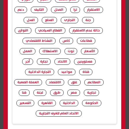
الاستقرار
ترا
المحل
التكيف
دعم
جنة
التجارى
السلع
السل
حالة عدم الاستقرار
القطاع السياحي
التوازن
قطاعات
كاس
النشاط الاقتصادي
الأسعار
توت
الاستهلاك
العمل
مستوردين
الاتحاد
تجارة
أجر
قناة
مواعيد
التجارة الداخلية
المطاعم
غلق
الاقتصاد
العملة الصعبة
تجارية
مصر
طرق
لجنة
قنا
الحكومة
الداخلية
القاهرة
التسعير
الاتحاد العام للغرف التجارية
شارك