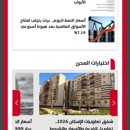
الأبواب
أسعار النفط اليوم.. برنت يترقب افتتاح
الأسواق العالمية بعد هبوط أسبوعي
7.29%
اختيارات المحرر
أسعار الفضة اليوم في مصر.. استقرار
ط
عيار 999 والأوقية عند 63 دولارًا
الموعد والرسو