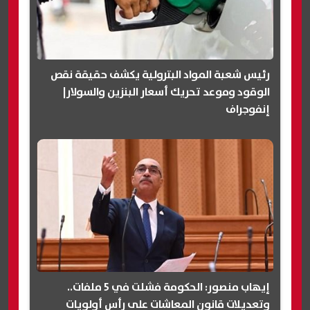
رئيس شعبة المواد البترولية يكشف حقيقة نقص
الوقود وموعد تحريك أسعار البنزين والسولار|
إنفوجراف
إيهاب منصور: الحكومة فشلت في 5 ملفات..
وتعديلات قانون المعاشات على رأس أولويات