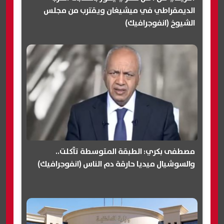
الديمقراطي في ميشيغان ويقترب من مجلس
الشيوخ (انفوجرافيك)
مصطفى بكري: الطبقة المتوسطة تآكلت..
والسوشيال ميديا حارقة دم الناس (انفوجرافيك)