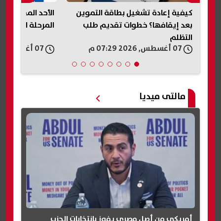
ليق
كيفية إعادة تشغيل بطاقة التموين
الأحد المقبل.. آ
ك
بعد إيقافها؟ خطوات تقديم طلب
المرحلة الأولى ل
التظلم
07 أغسطس, 2026 07:29 م
07 أغسطس, 2026 07:22 م
مالتى ميديا
أمريكي من أصل مصري يفوز بانتخابات الحزب