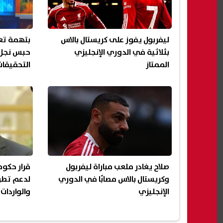
ليفربول يفوز على كريستال بالاس
بتهمة تع
بثلاثية في الدوري الإنجليزي
الممتاز
التحقيقات
صلاح يغادر ملعب مباراة ليفربول
قرار حكوم
وكريستال بالاس مصابًا في الدوري
لدعم تطو
الإنجليزي
والواردات