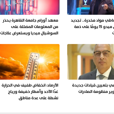
اطي مواد مخدرة.. تجديد
معهد أورام جامعة القاهرة يحذر
حبس نجل ميدو 15 يومًا على ذمة
من المعلومات المضللة على
السوشيال ميديا ويستعرض علاجات
السرطان| عاجل
ي بتعيين قيادات جديدة
الأرصاد: انخفاض طفيف في الحرارة
ير منظومة الصادرات
غدًا الأحد وأمطار خفيفة ورياح
نشطة على عدة مناطق