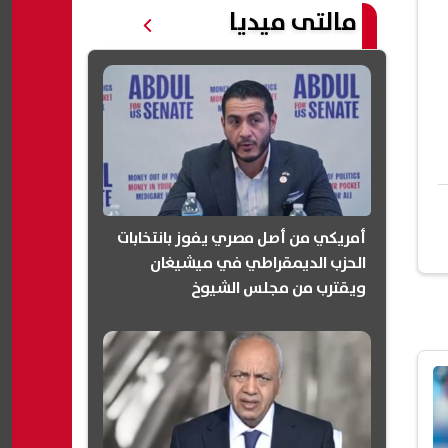
مالتى ميديا
أمريكي من أصل مصري يفوز بانتخابات
الحزب الديمقراطي في ميشيغان
ويقترب من مجلس الشيوخ
(انفوجرافيك)