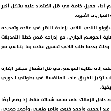
 أداء مميز، خاصة في ظل الاعتماد عليه بشكل أكبر
مباريات الأخيرة.
ولو النادي اللاعب بإعادة النظر في عقده وتمديده
هاية الموسم الجاري، مع إدراجه ضمن خطة التعديلات
، وذلك بعدما طلب اللاعب تحسين عقده بما يتناسب مع
لملف إلى نهاية الموسم، في ظل انشغال مجلس الإدارة
ا.. مصر تستضيف أمم أفريقيا
البكالوريا 2026.. كل ما تر
انب تركيز الفريق على المنافسة في بطولتي الدوري
تحت 23 عامًا المؤهلة لأولمبياد لوس
عن النظام الجديد والمسارات و
 2028
الدراسة
يقية.
08 أغسطس, 2026 06:02 م
د داخل الزمالك على محمد شحاتة فقط، إذ يضم أيضًا
م عبد المجيد، وأحمد فتوح، وناصر منسي، وأحمد حمدي،