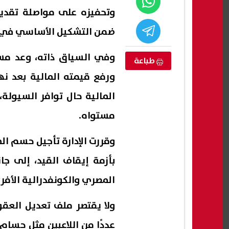
وتحفيزه على مواصلة تقديم
ضمن التشكيل الأساسي في ال
وفي السياق ذاته، وعد مسؤ
طباعة
ورفع قيمته المالية بعد ن
المالية حال توافر السيولة
مستواه.
وقررت الإدارة تأجيل حسم ا
ها؟.. كيف
تنسيق المرحلة الأولى للثانوية
رسميً
بأزمة إيقاف القيد، إلى ج
 بأمان
العامة 2026.. موعد غلق التسجيل
والحدود الدنيا للكليات
أنجلوس
المصري والكونفدرالية الأفر
08 أغسطس, 2026 06:11 م
08 أغسطس, 2026 06:05 م
ولا يقتصر ملف تعديل العقو
عددًا من اللاعبين مثل حسا