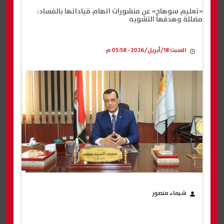
«تعليم سوهاج» عن منشورات اتهام قياداتها بالفساد:
مضللة وهدفها التشويه
السبت 18/أبريل/2026 - 05:58 م
شيماء منصور