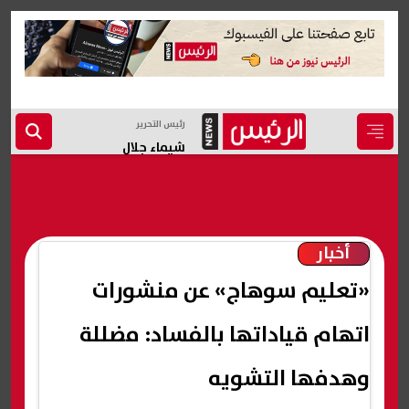
رئيس التحرير
شيماء جلال
أخبار
«تعليم سوهاج» عن منشورات
اتهام قياداتها بالفساد: مضللة
وهدفها التشويه