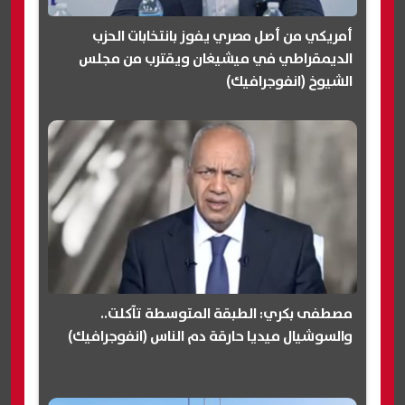
أمريكي من أصل مصري يفوز بانتخابات الحزب
الديمقراطي في ميشيغان ويقترب من مجلس
الشيوخ (انفوجرافيك)
مصطفى بكري: الطبقة المتوسطة تآكلت..
والسوشيال ميديا حارقة دم الناس (انفوجرافيك)