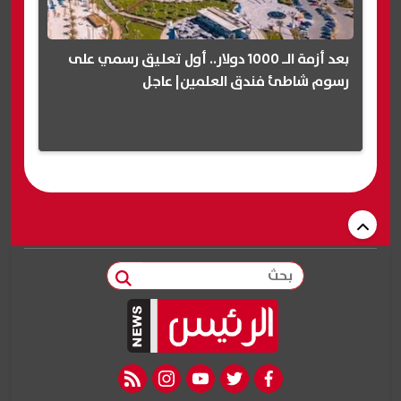
بعد أزمة الـ 1000 دولار.. أول تعليق رسمي على
رسوم شاطئ فندق العلمين| عاجل
بحث
rss feed
instagram
youtube
twitter
facebook