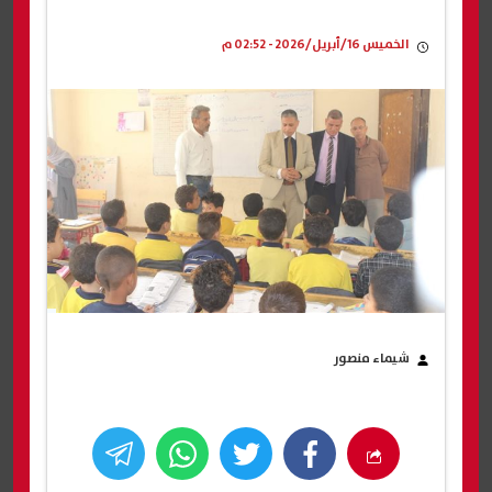
الخميس 16/أبريل/2026 - 02:52 م
شيماء منصور